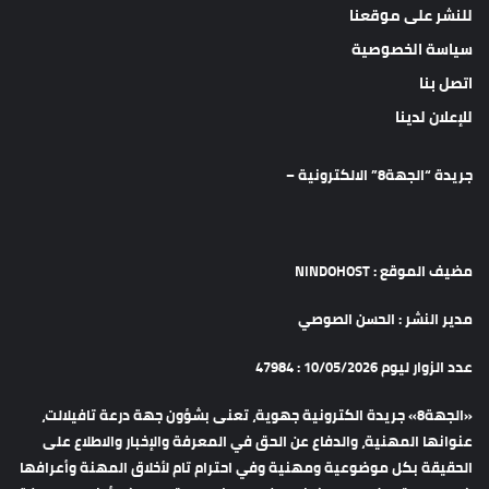
للنشر على موقعنا
سياسة الخصوصية
اتصل بنا
للإعلان لدينا
جريدة “الجهة8” الالكترونية –
مضيف الموقع : NINDOHOST
مدير النشر : الحسن الصوصي
عدد الزوار ليوم 10/05/2026 : 47984
«الجهة8» جريدة الكترونية جهوية، تعنى بشؤون جهة درعة تافيلالت،
عنوانها المهنية، والدفاع عن الحق في المعرفة والإخبار والاطلاع على
الحقيقة بكل موضوعية ومهنية وفي احترام تام لأخلاق المهنة وأعرافها