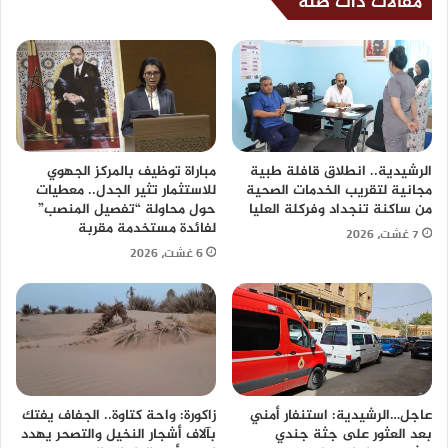
مقالات ذات صلة
الرشيدية.. انطلاق قافلة طبية
مباراة توظيف بالمركز الجهوي
مجانية لتقريب الخدمات الصحية
للاستثمار تثير الجدل.. معطيات
من ساكنة تنجداد وفركلة العليا
حول محاولة “تفصيل المنصب”
لفائدة مستخدمة مقربة
7 غشت، 2026
6 غشت، 2026
عاجل…الرشيدية: استنفار أمني
زاكورة: واحة كتاوة.. الجفاف يفتك
بعد العثور على جثة جندي
بآلاف أشجار النخيل والتصحر يهدد