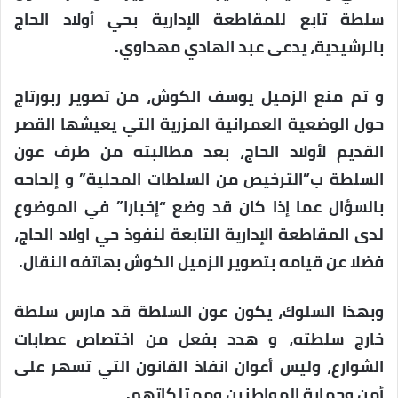
سلطة تابع للمقاطعة الإدارية بحي أولاد الحاج
بالرشيدية، يدعى عبد الهادي مهداوي.
و تم منع الزميل يوسف الكوش، من تصوير ربورتاج
حول الوضعية العمرانية المزرية التي يعيشها القصر
القديم لأولاد الحاج، بعد مطالبته من طرف عون
السلطة ب”الترخيص من السلطات المحلية” و إلحاحه
بالسؤال عما إذا كان قد وضع “إخبارا” في الموضوع
لدى المقاطعة الإدارية التابعة لنفوذ حي اولاد الحاج،
فضلا عن قيامه بتصوير الزميل الكوش بهاتفه النقال.
وبهذا السلوك، يكون عون السلطة قد مارس سلطة
خارج سلطته، و هدد بفعل من اختصاص عصابات
الشوارع، وليس أعوان انفاذ القانون التي تسهر على
أمن وحماية المواطنين وممتلكاتهم.