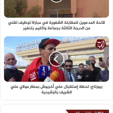
لائحة المدعوين للمقابلة الشفوية في مباراة توظيف تقني
من الدرجة الثالثة بجماعة واكليم بتنغير
ربورتاج: لحظة إستقبال علي أخربوش بمطار مولاي علي
الشريف بالرشيدية