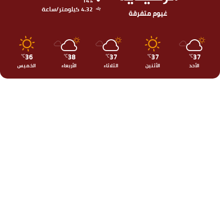
14%
4.32 كيلومتر/ساعة
غيوم متفرقة
36
38
37
37
37
℃
℃
℃
℃
℃
الأحد
الأثنين
الثلاثاء
الأربعاء
الخميس