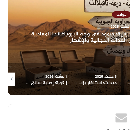
حوادث
رقية: صمود في وجه البروباغاندا المعادية
لعدالة المجالية والإشهار
3 غشت، 2026
1 غشت، 2026
1 غشت، 2026
بسبب السرعة المفرطة..نائب رئيس مجلس الجهة يرسل شخصين الى مستعجلات المستشفى الاقليمي بميدلت
ميدلت: استنفار بزايدة بعد اندلاع حريق قرب واد ملوية وتدخل محكم يمنع وقوع كارثة
زاكورة: إصابة سائق إثر انقلاب شاحنة محملة بالتبن على الطريق الجبلية بأيت ساون