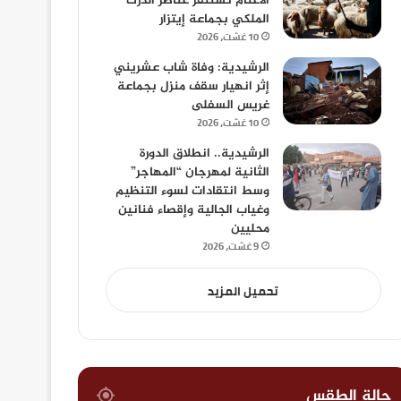
الأغنام تستنفر عناصر الدرك
الملكي بجماعة إيتزار
10 غشت، 2026
الرشيدية: وفاة شاب عشريني
إثر انهيار سقف منزل بجماعة
غريس السفلى
10 غشت، 2026
الرشيدية.. انطلاق الدورة
الثانية لمهرجان “المهاجر”
وسط انتقادات لسوء التنظيم
وغياب الجالية وإقصاء فنانين
محليين
9 غشت، 2026
تحميل المزيد
حالة الطقس