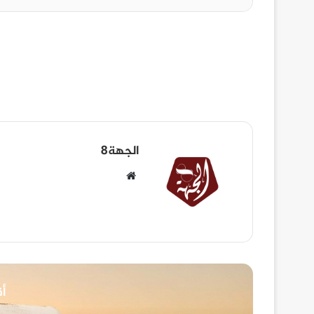
الجهة8
أق