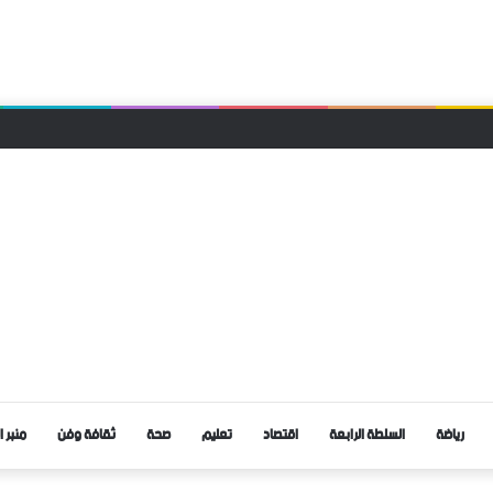
 انهيار سقف منزل بجماعة غريس السفلى
رياضة
السلطة الرابعة
اقتصاد
تعليم
صحة
ثقافة وفن
منبر ا