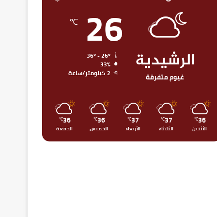
26
℃
الرشيدية
36º - 26º
33%
2 كيلومتر/ساعة
غيوم متفرقة
36
36
37
37
36
℃
℃
℃
℃
℃
الأثنين
الثلاثاء
الأربعاء
الخميس
الجمعة