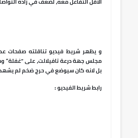
الاقل التفاعل معه، لضعف في زاده التواص
و يظهر شريط فيديو تناقلته صفحات عدي
مجلس جهة درعة تافيلالت، على “غفلة” وهو
بل لانه كان سيوضع في حرج ضخم لم يشهده
رابط شريط الفيديو :