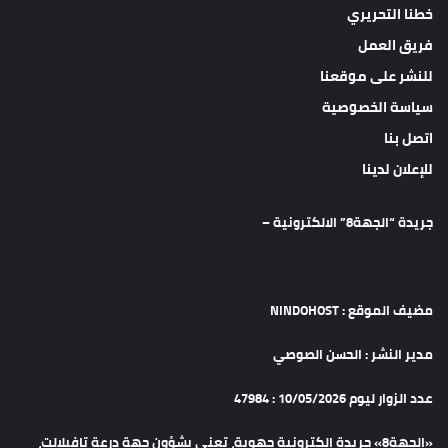
خطنا التحريري
فريق العمل
للنشر على موقعنا
سياسة الخصوصية
اتصل بنا
للإعلان لدينا
جريدة “الجهة8” الالكترونية –
مضيف الموقع : NINDOHOST
مدير النشر : الحسن الصوصي
عدد الزوار ليوم 10/05/2026 : 47984
«الجهة8» جريدة الكترونية جهوية، تعنى بشؤون جهة درعة تافيلالت،