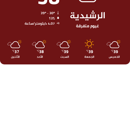
الرشيدية
39º - 30º
13%
4.07 كيلومتر/ساعة
غيوم متفرقة
37
38
39
39
39
℃
℃
℃
℃
℃
الخميس
الجمعة
السبت
الأحد
الأثنين