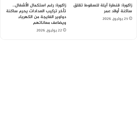
زاكورة: قنطرة آيلة للسقوط تقلق
زاكورة: رغم استكمال الأشغال..
ساكنة أولاد عمر
تأخر تركيب العدادات يحرم ساكنة
دواوير الفايجة من الكهرباء
25 يوليوز، 2026
ويضاعف معاناتهم
22 يوليوز، 2026