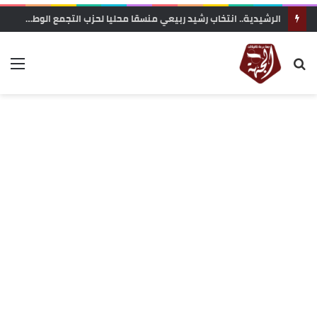
الرشيدية.. انتخاب رشيد ربيعي منسقا محليا لحزب التجمع الوطني للأحرار بجماعة الرتب