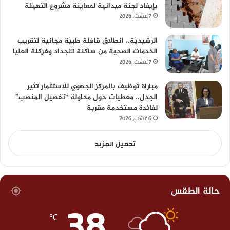
بإيفاد لجنة ميدانية لمعاينة مشروع التهيئة
7 غشت، 2026
الرشيدية.. انطلاق قافلة طبية مجانية لتقريب
الخدمات الصحية من ساكنة تنجداد وفركلة العليا
7 غشت، 2026
مباراة توظيف بالمركز الجهوي للاستثمار تثير
الجدل.. معطيات حول محاولة “تفصيل المنصب”
لفائدة مستخدمة مقربة
6 غشت، 2026
تحميل المزيد
حالة الطقس
38
℃