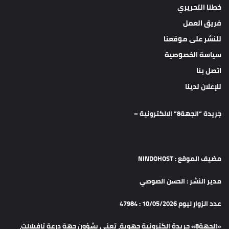
خطنا التحريري
فريق العمل
للنشر على موقعنا
سياسة الخصوصية
اتصل بنا
للإعلان لدينا
جريدة “الجهة8” الالكترونية –
مضيف الموقع : NINDOHOST
مدير النشر : الحسن الصوصي
عدد الزوار ليوم 10/05/2026 : 47984
«الجهة8» جريدة الكترونية جهوية، تعنى بشؤون جهة درعة تافيلالت،