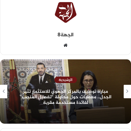
الجهة8
الرشيدية
مباراة توظيف بالمركز الجهوي للاستثمار تثير
الجدل.. معطيات حول محاولة “تفصيل المنصب”
لفائدة مستخدمة مقربة