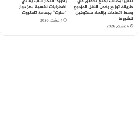
تنغير: مطالب بفتح تحقيق في
زاكورة: انتحار شاب يعاني
طريقة توزيع رخص النقل المزدوج
اضطرابات نفسية يهز دوار
وسط اتهامات بإقصاء مستوفين
“سارت” بجماعة تامكروت
للشروط
4 غشت، 2026
4 غشت، 2026