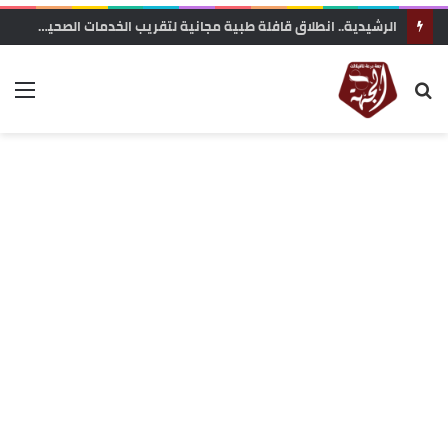
الرشيدية.. انطلاق قافلة طبية مجانية لتقريب الخدمات الصحية من ساكنة تنجداد وفركلة العليا