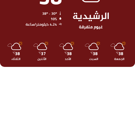
الرشيدية
38º - 30º
10%
4.24 كيلومتر/ساعة
غيوم متفرقة
38
37
38
38
38
℃
℃
℃
℃
℃
الجمعة
السبت
الأحد
الأثنين
الثلاثاء