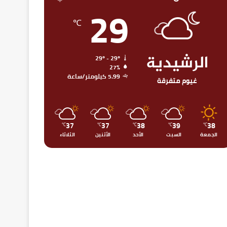
29
℃
الرشيدية
29º - 29º
27%
5.99 كيلومتر/ساعة
غيوم متفرقة
37
37
38
39
38
℃
℃
℃
℃
℃
الجمعة
السبت
الأحد
الأثنين
الثلاثاء