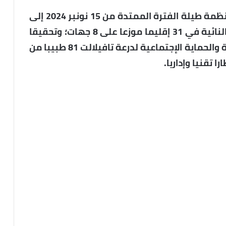
وتستهدف عملية “رعاية 2024-2025″، المنظمة طيلة الفترة الممتدة من 15 نونبر 2024 إلى
30 مارس 2025، ساكنة المناطق الجبلية والنائية في 31 إقليما موزعا على 8 جهات؛ وتحقيقا
لهذه الغاية، عبأت المديرية الجهوية للصحة والحماية الإجتماعية لدرعة تافيلالت 81 طبيبا من