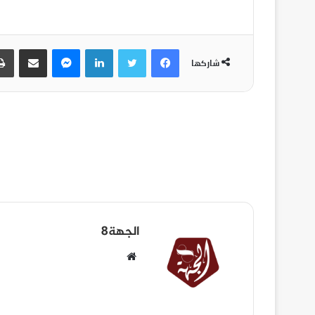
شاركها
الجهة8