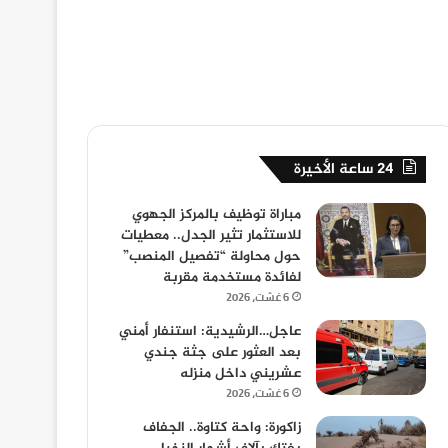
24 ساعة الأخيرة
مباراة توظيف بالمركز الجهوي
للاستثمار تثير الجدل.. معطيات
حول محاولة “تفصيل المنصب”
لفائدة مستخدمة مقربة
6 غشت، 2026
عاجل…الرشيدية: استنفار أمني
بعد العثور على جثة جندي
عشريني داخل منزله
6 غشت، 2026
زاكورة: واحة كتاوة.. الجفاف