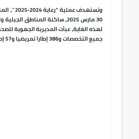
جميع التخصصات و386 إطارا تمريضيا و57 إطارا تقنيا وإداريا.