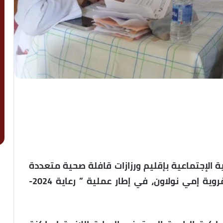
 الإجتماعية بإقليم ورزازات قافلة صحية متعددة
التخصصات، استهدفت ساكنة الجماعة القروية إمي نولاون، في إطار عملية ” رعاية 2024-