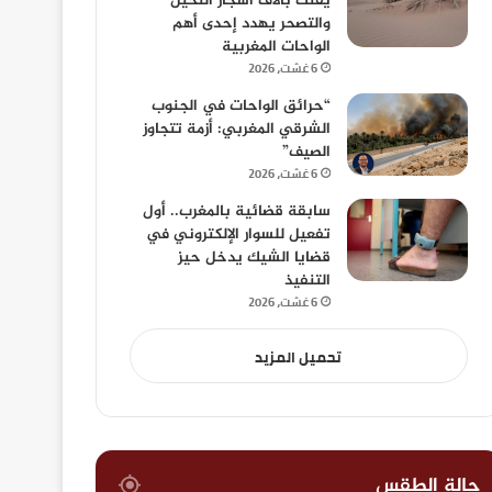
يفتك بآلاف أشجار النخيل
والتصحر يهدد إحدى أهم
الواحات المغربية
6 غشت، 2026
“حرائق الواحات في الجنوب
الشرقي المغربي: أزمة تتجاوز
الصيف”
6 غشت، 2026
سابقة قضائية بالمغرب.. أول
تفعيل للسوار الإلكتروني في
قضايا الشيك يدخل حيز
التنفيذ
6 غشت، 2026
تحميل المزيد
حالة الطقس