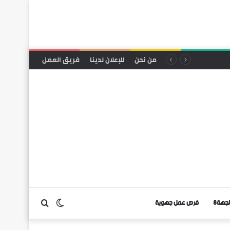
صحافة القرب بالحدود الجنوبية والشرقية: صمود في وجه البروباغاندا المعادية وحرمان متواصل من العدالة المجالية والإشهار
من نحن
للإعلان لدينا
فريق العمل
لجهة8
فرص عمل جهوية