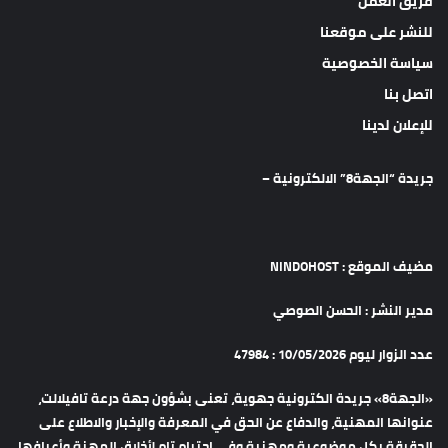
فريق العمل
للنشر على موقعنا
سياسة الخصوصية
اتصل بنا
للإعلان لدينا
جريدة “الجهة8” الالكترونية –
مضيف الموقع : NINDOHOST
مدير النشر : الحسن الصوصي
عدد الزوار ليوم 10/05/2026 : 47984
«الجهة8» جريدة الكترونية جهوية، تعنى بشؤون جهة درعة تافيلالت،
عنوانها المهنية، والدفاع عن الحق في المعرفة والإخبار والاطلاع على
الحقيقة بكل موضوعية ومهنية وفي احترام تام لأخلاق المهنة وأعرافها