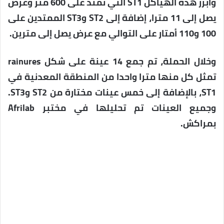
وأبرز هذه الهياكل ST1 التي تمتد على 600 متر وعرض
يصل إلى 11 مترا، إضافة إلى ST2 وST3 الممتدين على
100 و110 أمتار على التوالي مع عرض يصل إلى مترين.
وخلال الحملة، تم جمع 14 عينة على شكل rainures
تمثل كل منها مترا واحدا من المنطقة المعدنية في
ST1، بالإضافة إلى خمس عينات مختارة من ST2 وST3.
وجميع العينات تم تحليلها في مختبر Afrilab
بمراكش.