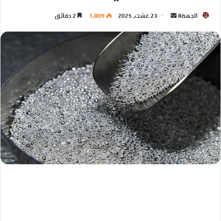
الجهة8
23 غشت، 2025
1,809
2 دقائق