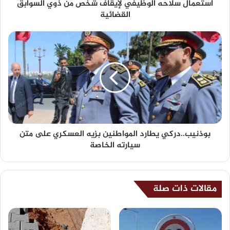
استعمال سلاحه الوظيفي لإيقاف شخص من ذوي السوابق
القضائية
بوذنيب..دركي يطارد المواطنين بزيه العسكري على متن
سيارته الخاصة
مقالات ذات صلة