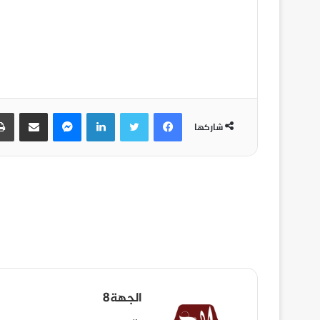
شاركها
الجهة8