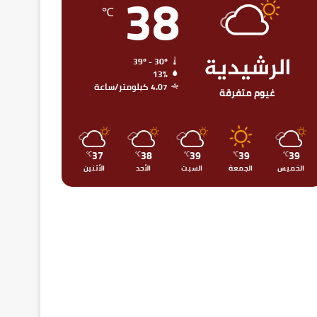
38
℃
الرشيدية
39º - 30º
13%
4.07 كيلومتر/ساعة
غيوم متفرقة
37
38
39
39
39
℃
℃
℃
℃
℃
الخميس
الجمعة
السبت
الأحد
الأثنين