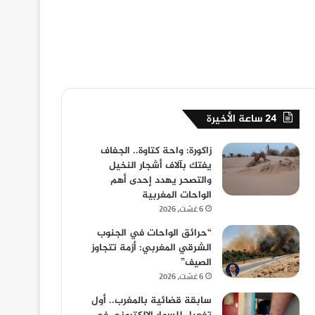
24 ساعة الأخيرة
زاكورة: واحة كتاوة.. الجفاف
يفتك بآلاف أشجار النخيل
والتصحر يهدد إحدى أهم
الواحات المغربية
6 غشت، 2026
“حرائق الواحات في الجنوب
الشرقي المغربي: أزمة تتجاوز
الصيف”
6 غشت، 2026
سابقة قضائية بالمغرب.. أول