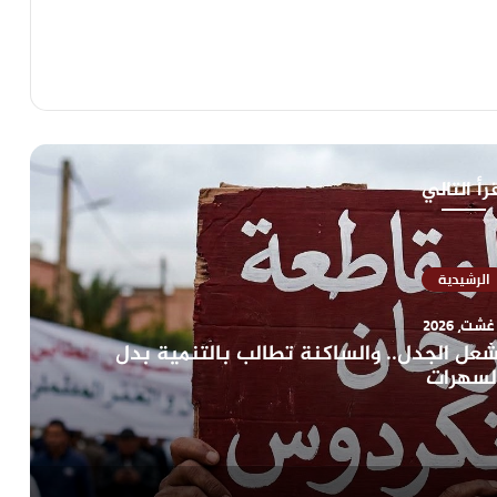
رأ التالي
الرشيدية
عل الجدل.. والساكنة تطالب بالتنمية بدل
لسهرات