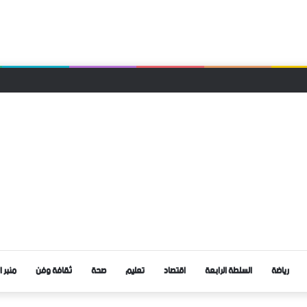
قا محليا لحزب التجمع الوطني للأحرار بجماعة الرتب
رياضة
السلطة الرابعة
اقتصاد
تعليم
صحة
ثقافة وفن
منبر ا