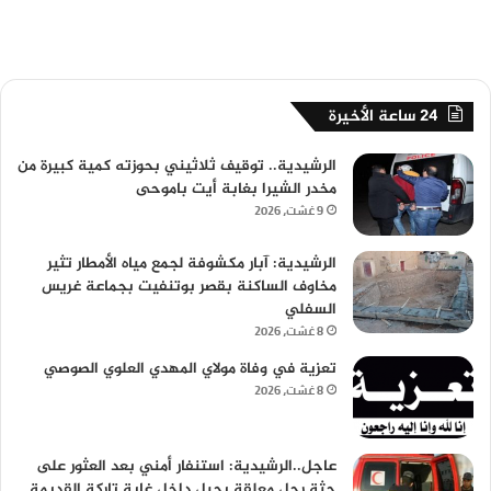
24 ساعة الأخيرة
الرشيدية.. توقيف ثلاثيني بحوزته كمية كبيرة من
مخدر الشيرا بغابة أيت باموحى
9 غشت، 2026
الرشيدية: آبار مكشوفة لجمع مياه الأمطار تثير
مخاوف الساكنة بقصر بوتنفيت بجماعة غريس
السفلي
8 غشت، 2026
تعزية في وفاة مولاي المهدي العلوي الصوصي
8 غشت، 2026
عاجل..الرشيدية: استنفار أمني بعد العثور على
جثة رجل معلقة بحبل داخل غابة تاركة القديمة