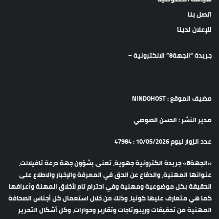
اتصل بنا
للإعلان لدينا
جريدة “الجهة8” الالكترونية –
مضيف الموقع : NINDOHOST
مدير النشر : الحسن الصوصي
عدد الزوار ليوم 10/05/2026 : 47984
«الجهة8» جريدة الكترونية جهوية، تعنى بشؤون جهة درعة تافيلالت،
عنوانها المهنية، والدفاع عن الحق في المعرفة والإخبار والاطلاع على
الحقيقة بكل موضوعية ومهنية وفي احترام تام لأخلاق المهنة وأعرافها
كما هي متعارف عليها كونيا، وذلك من خلال استعمال كل أجناس الصحافة
المهنية من تحقيقات وريبورتاجات وتقارير وحوارات، وكل أشكال التحرير