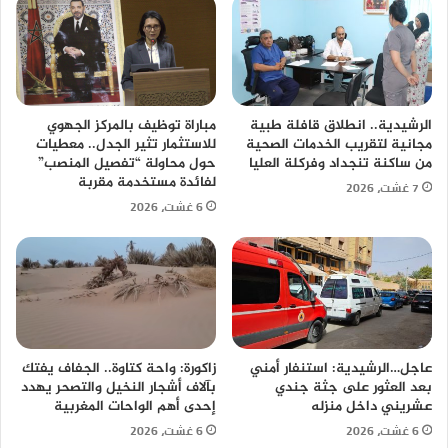
الرشيدية.. انطلاق قافلة طبية
مباراة توظيف بالمركز الجهوي
مجانية لتقريب الخدمات الصحية
للاستثمار تثير الجدل.. معطيات
من ساكنة تنجداد وفركلة العليا
حول محاولة “تفصيل المنصب”
لفائدة مستخدمة مقربة
7 غشت، 2026
6 غشت، 2026
عاجل…الرشيدية: استنفار أمني
زاكورة: واحة كتاوة.. الجفاف يفتك
بعد العثور على جثة جندي
بآلاف أشجار النخيل والتصحر يهدد
عشريني داخل منزله
إحدى أهم الواحات المغربية
6 غشت، 2026
6 غشت، 2026