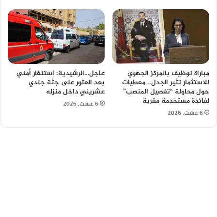
مباراة توظيف بالمركز الجهوي
عاجل…الرشيدية: استنفار أمني
للاستثمار تثير الجدل.. معطيات
بعد العثور على جثة جندي
حول محاولة “تفصيل المنصب”
عشريني داخل منزله
لفائدة مستخدمة مقربة
6 غشت، 2026
6 غشت، 2026