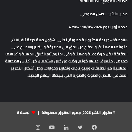
مضيف الموقع : NINDOHOST
مدير النشر : الحسن الصوصي
عدد الزوار ليوم 10/05/2026 : 47984
«الجهة8» جريدة الكترونية جهوية، تعنى بشؤون جهة درعة تافيلالت،
عنوانها المهنية، والدفاع عن الحق في المعرفة والإخبار والاطلاع على
الحقيقة بكل موضوعية ومهنية وفي احترام تام لأخلاق المهنة وأعرافها
كما هي متعارف عليها كونيا، وذلك من خلال استعمال كل أجناس الصحافة
المهنية من تحقيقات وريبورتاجات وتقارير وحوارات، وكل أشكال التحرير
الصحافي بالنص والصوت والصورة التي يتيحها الإعلام الجديد.
© حقوق النشر 2026، جميع الحقوق محفوظة |
الجهة 8