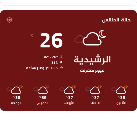
حالة الطقس
26
℃
الرشيدية
36º - 26º
33%
1.35 كيلومتر/ساعة
غيوم متفرقة
36
36
37
37
36
℃
℃
℃
℃
℃
الأثنين
الثلاثاء
الأربعاء
الخميس
الجمعة