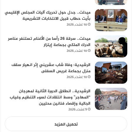
ميدلت.. جدل حول تحريك آليات المجلس الإقليمي
بأيت حطاب قبيل الانتخابات التشريعية
10 غشت، 2026
ميدلت.. سرقة 26 رأسا من الأغنام تستنفر عناصر
الدرك الملكي بجماعة إيتزار
10 غشت، 2026
الرشيدية: وفاة شاب عشريني إثر انهيار سقف
منزل بجماعة غريس السفلى
10 غشت، 2026
الرشيدية.. انطلاق الدورة الثانية لمهرجان
“المهاجر” وسط انتقادات لسوء التنظيم وغياب
الجالية وإقصاء فنانين محليين
9 غشت، 2026
تحميل المزيد