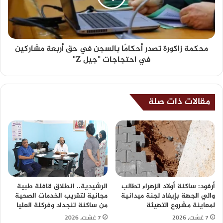
محكمة زاكورة تصدر أحكامًا بالسجن في حق أربعة مشاركين
في احتجاجات "جيل Z"
مقالات ذات صلة
أرفود: ساكنة أولاد الزهراء تطالب
الرشيدية.. انطلاق قافلة طبية
والي الجهة بإيفاد لجنة ميدانية
مجانية لتقريب الخدمات الصحية
لمعاينة مشروع التهيئة
من ساكنة تنجداد وفركلة العليا
7 غشت، 2026
7 غشت، 2026