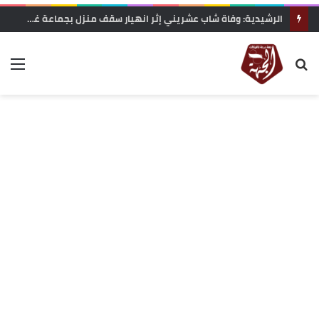
الرشيدية: وفاة شاب عشريني إثر انهيار سقف منزل بجماعة غريس السفلى