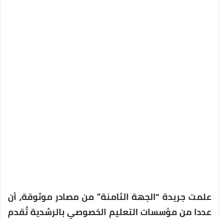
علمت جريدة “الجهة الثامنة” من مصادر موثوقة، أن
عددا من مؤسسات التعليم الخصوصي بالرشدية تُقدم