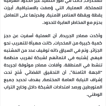
للمخدرات، كانت في طور التنفيذ عبر الحدود الشرقية
للمملكة. العملية، التي وُصفت بالاستباقية، أبرزت
يقظة ويقظة العناصر الأمنية، وقدرتها على التعامل
بحزم مع المخاطر العابرة للحدود.
وأكدت مصادر الجريدة، أن العملية أسفرت عن حجز
كمية كبيرة من المخدرات، كانت مهيأة للتهريب نحو
الجزائر. وتم في السياق ذاته توقيف عدد من المشتبه
فيهم، يُشتبه في انتمائهم لشبكة تهريب منظمة
تنشط في المنطقة. وأفادت مصادر موثوقة لجريدة
“الجهة الثامنة”، أن التحقيق القضائي فُتح تحت
إشراف النيابة العامة المختصة، بهدف تحديد جميع
المتورطين ورصد امتدادات الشبكة داخل وخارج التراب
الوطني.