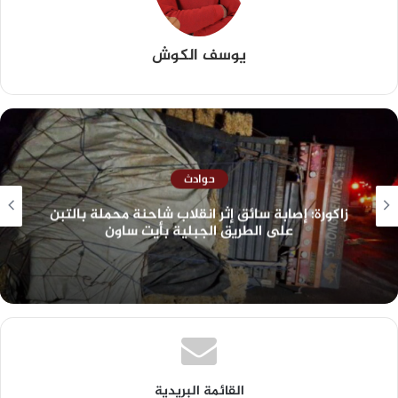
يوسف الكوش
حوادث
زاكورة: إصابة سائق إثر انقلاب شاحنة محملة بالتبن
على الطريق الجبلية بأيت ساون
القائمة البريدية