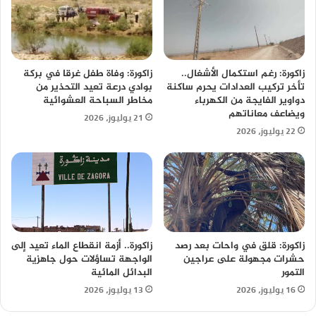
زاكورة: رغم استكمال الأشغال..
زاكورة: وفاة طفل غرقا في بركة
تأخر تركيب العدادات يحرم ساكنة
بوادي درعة تعيد التحذير من
دواوير الفايجة من الكهرباء
مخاطر السباحة العشوائية
ويضاعف معاناتهم
21 يوليوز، 2026
22 يوليوز، 2026
زاكورة: قلق في واحات بعد رصد
زاكورة.. أزمة انقطاع الماء تعيد إلى
حشرات مجهولة على عراجين
الواجهة تساؤلات حول جاهزية
التمور
البدائل المائية
16 يوليوز، 2026
13 يوليوز، 2026