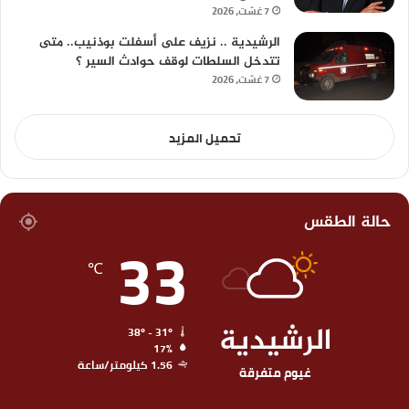
7 غشت، 2026
الرشيدية .. نزيف على أسفلت بوذنيب.. متى
تتدخل السلطات لوقف حوادث السير ؟
7 غشت، 2026
تحميل المزيد
حالة الطقس
33
℃
الرشيدية
38º - 31º
17%
1.56 كيلومتر/ساعة
غيوم متفرقة