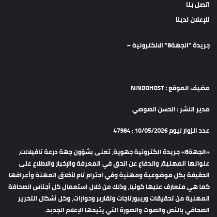
اتصل بنا
للإعلان لدينا
جريدة “الجهة8” الالكترونية –
مضيف الموقع : NINDOHOST
مدير النشر : الحسن الصوصي
عدد الزوار ليوم 10/05/2026 : 47984
«الجهة8» جريدة الكترونية جهوية، تعنى بشؤون جهة درعة تافيلالت،
عنوانها المهنية، والدفاع عن الحق في المعرفة والإخبار والاطلاع على
الحقيقة بكل موضوعية ومهنية وفي احترام تام لأخلاق المهنة وأعرافها
كما هي متعارف عليها كونيا، وذلك من خلال استعمال كل أجناس الصحافة
المهنية من تحقيقات وريبورتاجات وتقارير وحوارات، وكل أشكال التحرير
الصحافي بالنص والصوت والصورة التي يتيحها الإعلام الجديد.