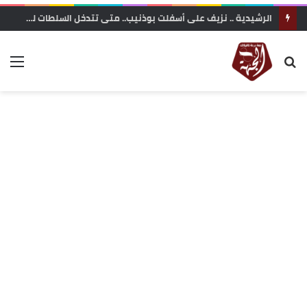
الرشيدية .. نزيف على أسفلت بوذنيب.. متى تتدخل السلطات لوقف حوادث السير ؟