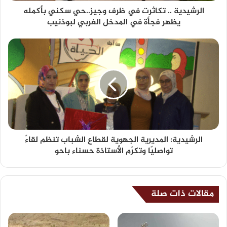
الرشيدية .. تكاثرت في ظرف وجيز..حي سكني بأكمله
يظهر فجأة في المدخل الغربي لبوذنيب
الرشيدية: المديرية الجهوية لقطاع الشباب تنظم لقاءً
تواصليًا وتكرّم الأستاذة حسناء باحو
مقالات ذات صلة