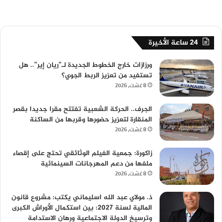
24 ساعة الأخيرة
ورزازات خارج الخطوط الجديدة لـ”ريان إير”.. هل
تستفيد من تعزيز الربط الجوي؟
8 غشت، 2026
الجرف.. الحركة الشعبية تفتتح مقرا جديدا بقصر
المنقارة لتعزيز حضورها وقربها من الساكنة
8 غشت، 2026
زاكورة: جمعية الفيلم الوثائقي تحتج على إقصاء
ملفها من دعم المهرجانات السينمائية
8 غشت، 2026
ذ. مولاي عبد الله اسليماني يكتب: مشروع قانون
المالية لسنة 2027: بين استكمال الأوراش الكبرى
وترسيخ الدولة الاجتماعية ورهان الاستدامة