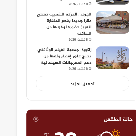
8 غشت، 2026
الجرف.. الحركة الشعبية تفتتح
مقرا جديدا بقصر المنقارة
لتعزيز حضورها وقربها من
الساكنة
8 غشت، 2026
زاكورة: جمعية الفيلم الوثائقي
تحتج على إقصاء ملفها من
دعم المهرجانات السينمائية
8 غشت، 2026
تحميل المزيد
حالة الطقس
℃