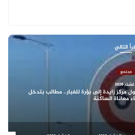
رأ التالي
مجتمع
مركز زايدة إلى بؤرة للغبار.. مطالب بتدخل
ء معاناة الساكنة