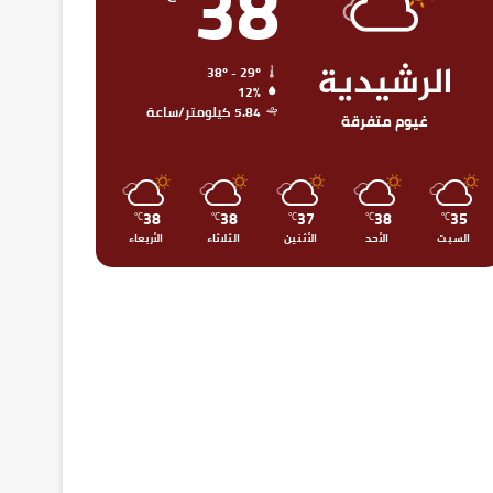
38
الرشيدية
38º - 29º
12%
5.84 كيلومتر/ساعة
غيوم متفرقة
38
38
37
38
35
℃
℃
℃
℃
℃
السبت
الأحد
الأثنين
الثلاثاء
الأربعاء