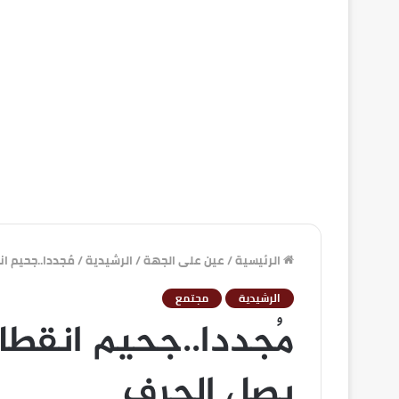
الرئيسية
/
عين على الجهة
/
الرشيدية
/
مُجددا..جحيم ا
الرشيدية
مجتمع
مُجددا..جحيم انقطاع
يصل الجرف