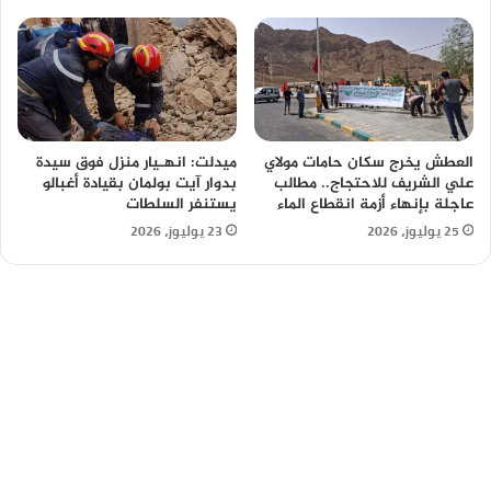
العطش يخرج سكان حامات مولاي
ميدلت: انهـيار منزل فوق سيدة
علي الشريف للاحتجاج.. مطالب
بدوار آيت بولمان بقيادة أغبالو
عاجلة بإنهاء أزمة انقطاع الماء
يستنفر السلطات
25 يوليوز، 2026
23 يوليوز، 2026