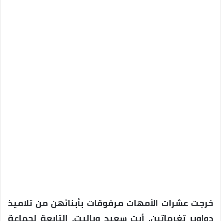
خرجت عشرات الأمهات مرفوقات بأبنائهن من تلاميذ
دواوير تغرماتين، أيت سعيد وباليت، التابعة لجماعة