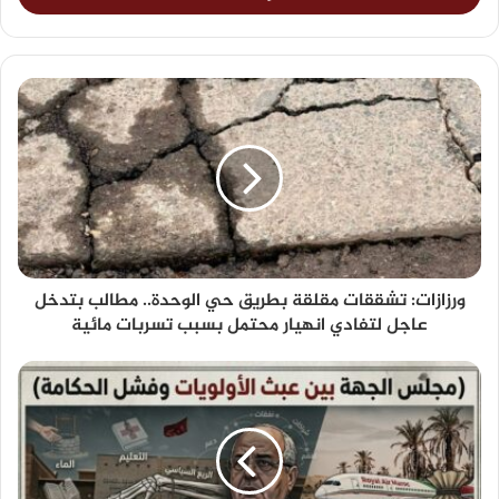
ورزازات: تشققات مقلقة بطريق حي الوحدة.. مطالب بتدخل
عاجل لتفادي انهيار محتمل بسبب تسربات مائية