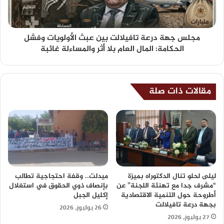
مجلس جهة درعة تافيلالت بين عبث الأولويات وفشل
الحكامة: المال العام بلا أثر والمساءلة غائبة
مقالات ذات صلة
ليلى لحلو تنال الدكتوراه بميزة
ميدلت.. وقفة احتجاجية تطالب
“مشرف جدا مع تهنئة اللجنة” عن
بإنصاف ذوي الحقوق في استغلال
أطروحة حول التنمية الاقتصادية
إكليل الجبل
بجهة درعة تافيلالت
26 يوليوز، 2026
27 يوليوز، 2026