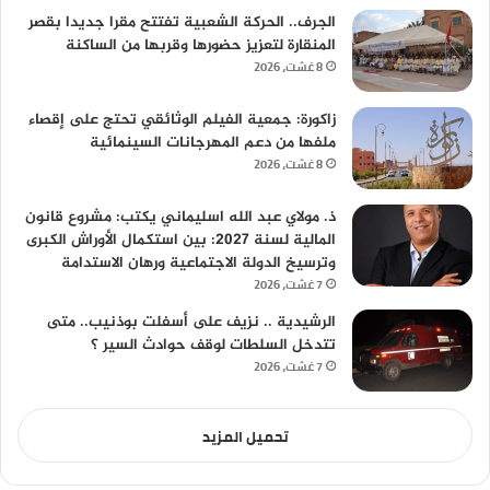
الجرف.. الحركة الشعبية تفتتح مقرا جديدا بقصر
المنقارة لتعزيز حضورها وقربها من الساكنة
8 غشت، 2026
زاكورة: جمعية الفيلم الوثائقي تحتج على إقصاء
ملفها من دعم المهرجانات السينمائية
8 غشت، 2026
ذ. مولاي عبد الله اسليماني يكتب: مشروع قانون
المالية لسنة 2027: بين استكمال الأوراش الكبرى
وترسيخ الدولة الاجتماعية ورهان الاستدامة
7 غشت، 2026
الرشيدية .. نزيف على أسفلت بوذنيب.. متى
تتدخل السلطات لوقف حوادث السير ؟
7 غشت، 2026
تحميل المزيد