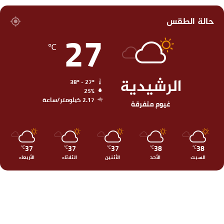
حالة الطقس
27
℃
الرشيدية
38º - 27º
25%
2.17 كيلومتر/ساعة
غيوم متفرقة
37
37
37
38
38
℃
℃
℃
℃
℃
السبت
الأحد
الأثنين
الثلاثاء
الأربعاء