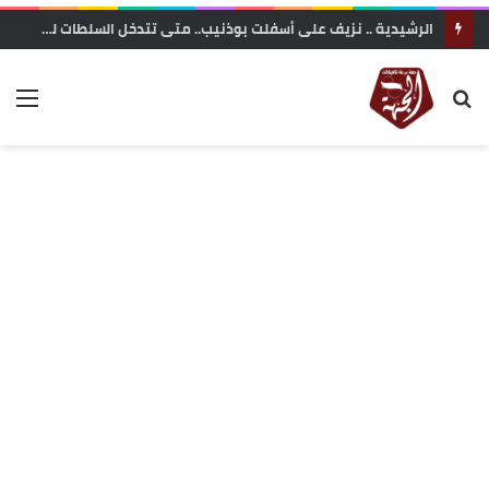
الرشيدية .. نزيف على أسفلت بوذنيب.. متى تتدخل السلطات لوقف حوادث السير ؟