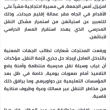
امزيزل، أمس الجمعة، في مسيرة احتجاجية مشياً على
الأقدام في اتجاه مقر عمالة إقليم ميدلت، وذلك
للتعبير عن استيائهن من استمرار مشكل النقل
المدرسي الذي يهدد استقرار المسار الدراسي
لأبنائهن.
ورفعت المحتجات شعارات تطالب الجهات المعنية
بالتدخل العاجل لإيجاد حل جذري لأزمة النقل، مؤكدات
أن غياب وسيلة نقل مدرسية منتظمة وآمنة يضع
التلاميذ أمام صعوبات يومية، خاصة في ظل بعد
المؤسسات التعليمية عن دواويرهم، وما يرافق ذلك
من مخاطر التنقل عبر مسالك وعرة وظروف مناخية
قاسية.
وبحسب إفادات متطابقة من عين المكان، فإن هذا