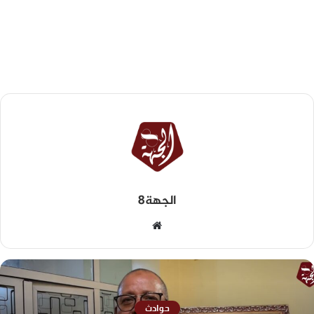
الجهة8
حوادث