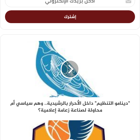
"دينامو التنظيم" داخل الأحرار بالرشيدية.. وهم سياسي أم
محاولة لصناعة زعامة إعلامية؟