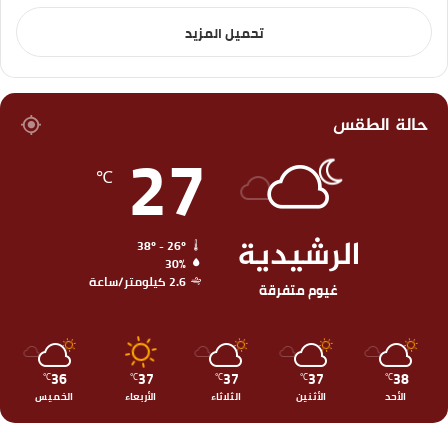
تحميل المزيد
حالة الطقس
27
℃
الرشيدية
38º - 26º
30%
2.6 كيلومتر/ساعة
غيوم متفرقة
36
37
37
37
38
℃
℃
℃
℃
℃
الأحد
الأثنين
الثلاثاء
الأربعاء
الخميس