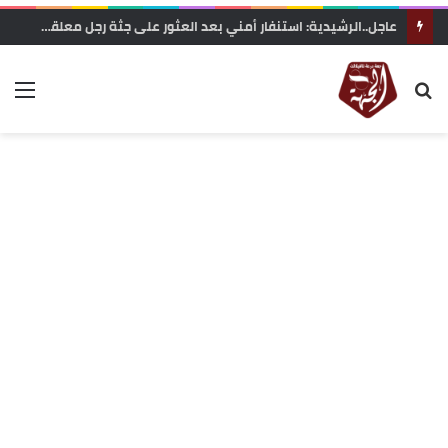
عاجل..الرشيدية: استنفار أمني بعد العثور على جثة رجل معلقة بحبل داخل غابة تاركة القديمة