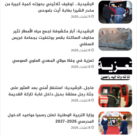
الرشيدية.. توقيف ثلاثيني بحوزته كمية كبيرة من
مخدر الشيرا بغابة أيت باموحى
9 غشت، 2026
الرشيدية: آبار مكشوفة لجمع مياه الأمطار تثير
مخاوف الساكنة بقصر بوتنفيت بجماعة غريس
السفلي
8 غشت، 2026
تعزية في وفاة مولاي المهدي العلوي الصوصي
8 غشت، 2026
عاجل..الرشيدية: استنفار أمني بعد العثور على
جثة رجل معلقة بحبل داخل غابة تاركة القديمة
8 غشت، 2026
وزارة التربية الوطنية تعلن رسميا مواعيد الدخول
المدرسي 2026-2027
8 غشت، 2026