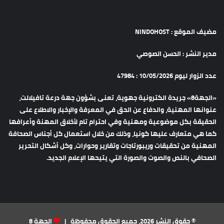
مضيف الموقع : NINDOHOST
مدير النشر : الحسن الصوصي
عدد الزوار ليوم 10/05/2026 : 47984
«الجهة8» جريدة الكترونية جهوية، تعنى بشؤون جهة درعة تافيلالت،
عنوانها المهنية، والدفاع عن الحق في المعرفة والإخبار والاطلاع على
الحقيقة بكل موضوعية ومهنية وفي احترام تام لأخلاق المهنة وأعرافها
كما هي متعارف عليها كونيا، وذلك من خلال استعمال كل أجناس الصحافة
المهنية من تحقيقات وريبورتاجات وتقارير وحوارات، وكل أشكال التحرير
الصحافي بالنص والصوت والصورة التي يتيحها الإعلام الجديد.
© حقوق النشر 2026، جميع الحقوق محفوظة |
الجهة 8