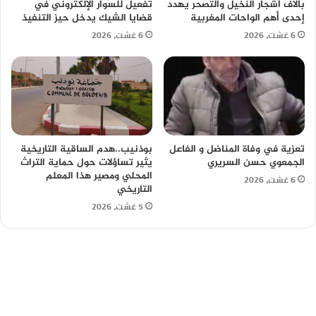
بآلاف أشجار النخيل والتصحر يهدد
تفعيل للسوار الإلكتروني في
إحدى أهم الواحات المغربية
قضايا الشيك يدخل حيز التنفيذ
6 غشت، 2026
6 غشت، 2026
تعزية في وفاة المناضل و الفاعل
بوذنيب..هدم الساقية التاريخية
الجمعوي حسن السريري
يثير تساؤلات حول حماية التراث
المحلي ومصير هذا المعلم
6 غشت، 2026
التاريخي
5 غشت، 2026