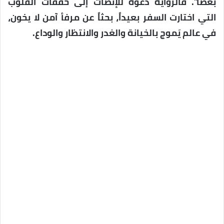
بعضاً”. فالرواية دعوة للإنصات إلى خفقات القلوب
التي اختارت السفر بعيداً، بحثاً عن مرفأ آمن لا يخون،
في عالم يَموج بالخيانة والغدر والانتظار والوداع.