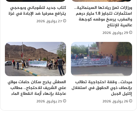
ورزازات تعزز ريادتها السينمائية..
كتاب جديد للشوباني وبوحجي
استثمارات تتجاوز 1.8 مليار درهم
يترافع معرفيا ضد الإبادة في غزة
والمغرب يرسخ موقعه كوجهة
27 يوليوز، 2026
عالمية للإنتاج
29 يوليوز، 2026
ميدلت.. وقفة احتجاجية تطالب
العطش يخرج سكان حامات مولاي
بإنصاف ذوي الحقوق في استغلال
علي الشريف للاحتجاج.. مطالب
إكليل الجبل
عاجلة بإنهاء أزمة انقطاع الماء
26 يوليوز، 2026
25 يوليوز، 2026