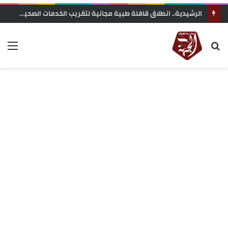
الرشيدية.. انطلاق قافلة طبية مجانية لتقريب الخدمات الصحية من ساكنة تنجداد وفركلة العليا