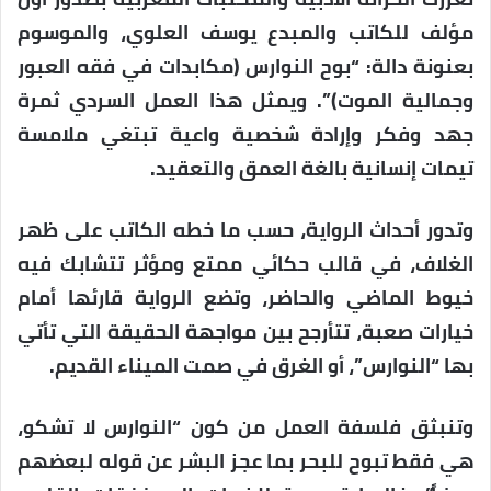
مؤلف للكاتب والمبدع
يوسف العلوي
، والموسوم
بعنونة دالة:
“بوح النوارس (مكابدات في فقه العبور
وجمالية الموت)”
. ويمثل هذا العمل السردي ثمرة
جهد وفكر وإرادة شخصية واعية تبتغي ملامسة
تيمات إنسانية بالغة العمق والتعقيد.
وتدور أحداث الرواية، حسب ما خطه الكاتب على ظهر
الغلاف، في قالب حكائي ممتع ومؤثر تتشابك فيه
خيوط الماضي والحاضر، وتضع الرواية قارئها أمام
خيارات صعبة، تتأرجح بين مواجهة الحقيقة التي تأتي
بها “النوارس”، أو الغرق في صمت الميناء القديم.
وتنبثق فلسفة العمل من كون “النوارس لا تشكو،
هي فقط تبوح للبحر بما عجز البشر عن قوله لبعضهم