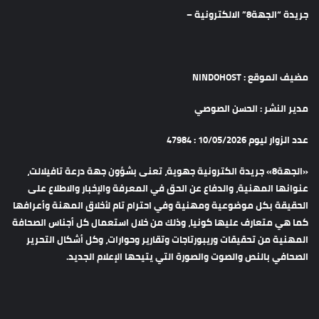
جريدة “الجهة8” الالكترونية –
مضيف الموقع : NINDOHOST
مدير النشر : الحسن الصوصي
عدد الزوار ليوم 10/05/2026 : 47984
«الجهة8» جريدة الكترونية جهوية، تعنى بشؤون جهة درعة تافيلالت،
عنوانها المهنية، والدفاع عن الحق في المعرفة والإخبار والاطلاع على
الحقيقة بكل موضوعية ومهنية وفي احترام تام لأخلاق المهنة وأعرافها
كما هي متعارف عليها كونيا، وذلك من خلال استعمال كل أجناس الصحافة
المهنية من تحقيقات وريبورتاجات وتقارير وحوارات، وكل أشكال التحرير
الصحافي بالنص والصوت والصورة التي يتيحها الإعلام الجديد.