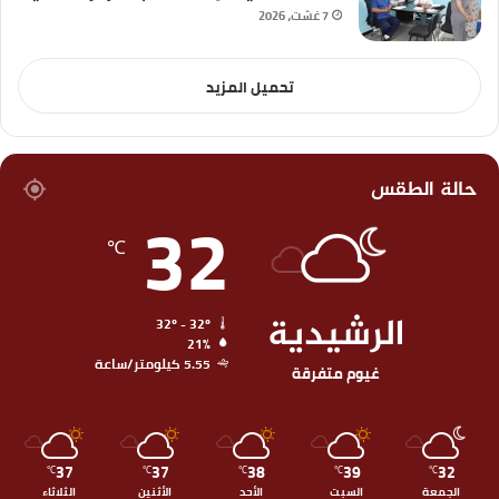
7 غشت، 2026
تحميل المزيد
حالة الطقس
32
℃
الرشيدية
32º - 32º
21%
5.55 كيلومتر/ساعة
غيوم متفرقة
37
37
38
39
32
℃
℃
℃
℃
℃
الجمعة
السبت
الأحد
الأثنين
الثلاثاء