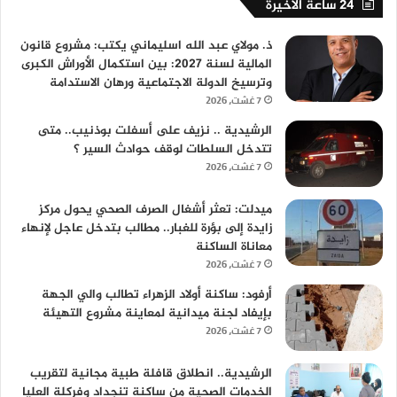
24 ساعة الأخيرة
ذ. مولاي عبد الله اسليماني يكتب: مشروع قانون
المالية لسنة 2027: بين استكمال الأوراش الكبرى
وترسيخ الدولة الاجتماعية ورهان الاستدامة
7 غشت، 2026
الرشيدية .. نزيف على أسفلت بوذنيب.. متى
تتدخل السلطات لوقف حوادث السير ؟
7 غشت، 2026
ميدلت: تعثر أشغال الصرف الصحي يحول مركز
زايدة إلى بؤرة للغبار.. مطالب بتدخل عاجل لإنهاء
معاناة الساكنة
7 غشت، 2026
أرفود: ساكنة أولاد الزهراء تطالب والي الجهة
بإيفاد لجنة ميدانية لمعاينة مشروع التهيئة
7 غشت، 2026
الرشيدية.. انطلاق قافلة طبية مجانية لتقريب
الخدمات الصحية من ساكنة تنجداد وفركلة العليا