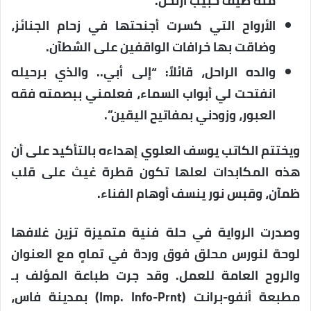
منه طيف حبيب ارتحل.
الأرواح التي كسرت أجنحتها في زحام الجنائز،
وضاقت بها خرافات الواقفين على الشطآن.
والده الراحل، قائلاً: “إلى أبي.. والذي برحيله
انفتحت لي أبواب السماء، فعلمني ببصمته فقه
العبور، وزودني بمفاتيح اليقين”.
ويختتم الكاتب يوسف العلوي إهداءه بالتأكيد على أن
هذه المكابدات لعلها تكون قطرة غيث على قلب
ظمآن، وقبس نور ينسف أوهام الفناء.
وصدرت الرواية في حلة فنية متميزة تزين غلافها
لوحة لنورس محلق فوق وردة في تماهٍ مع العنوان
والروح العامة للعمل. وقد جرت طباعة المؤلف بـ
مطبعة أنفو-برانت (Imp. Info-Prnt)
بمدينة فاس،