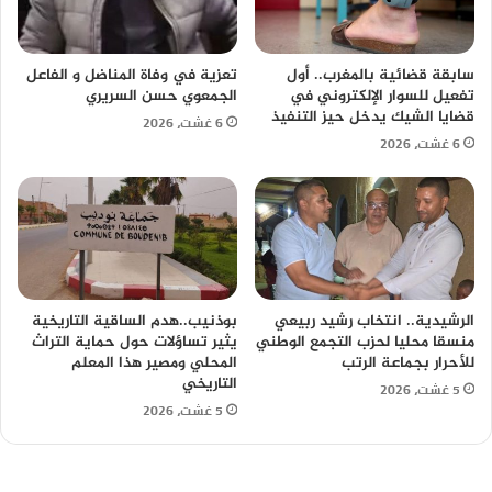
سابقة قضائية بالمغرب.. أول
تعزية في وفاة المناضل و الفاعل
تفعيل للسوار الإلكتروني في
الجمعوي حسن السريري
قضايا الشيك يدخل حيز التنفيذ
6 غشت، 2026
6 غشت، 2026
الرشيدية.. انتخاب رشيد ربيعي
بوذنيب..هدم الساقية التاريخية
منسقا محليا لحزب التجمع الوطني
يثير تساؤلات حول حماية التراث
للأحرار بجماعة الرتب
المحلي ومصير هذا المعلم
التاريخي
5 غشت، 2026
5 غشت، 2026