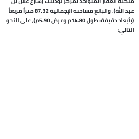
ملكية العقار المتواجد بمركز بوذنيب (شارع علال بن
عبد الله)، والبالغ مساحته الإجمالية 87.32 متراً مربعاً
(بأبعاد دقيقة: طول 14.80م وعرض 5.90م)، على النحو
التالي: