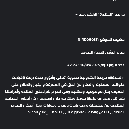
جريدة “الجهة8” الالكترونية –
مضيف الموقع : NINDOHOST
مدير النشر : الحسن الصوصي
عدد الزوار ليوم 10/05/2026 : 47984
«الجهة8» جريدة الكترونية جهوية، تعنى بشؤون جهة درعة تافيلالت،
عنوانها المهنية، والدفاع عن الحق في المعرفة والإخبار والاطلاع على
الحقيقة بكل موضوعية ومهنية وفي احترام تام لأخلاق المهنة وأعرافها
كما هي متعارف عليها كونيا، وذلك من خلال استعمال كل أجناس الصحافة
المهنية من تحقيقات وريبورتاجات وتقارير وحوارات، وكل أشكال التحرير
الصحافي بالنص والصوت والصورة التي يتيحها الإعلام الجديد.