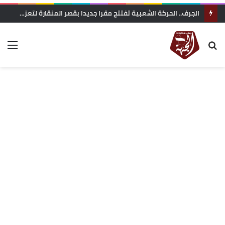
زاكورة: جمعية الفيلم الوثائقي تحتج على إقصاء ملفها من دعم المهرجانات السينمائية