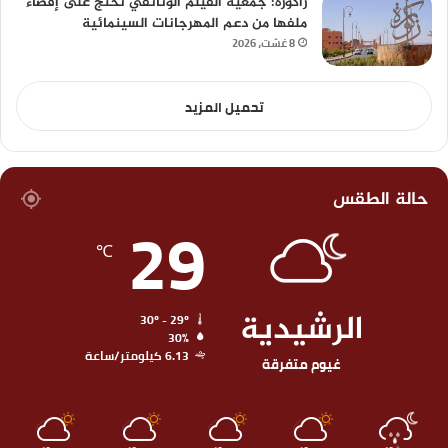
زاكورة: جمعية الفيلم الوثائقي تحتج على إقصاء
ملفها من دعم المهرجانات السينمائية
8 غشت، 2026
تحميل المزيد
حالة الطقس
29
℃
الرشيدية
30º - 29º
30%
6.13 كيلومتر/ساعة
غيوم متفرقة