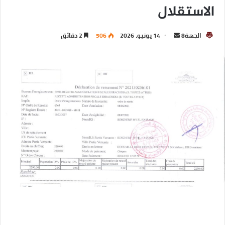
الاستقلال
الجهة8
14 يونيو، 2026
506
2 دقائق