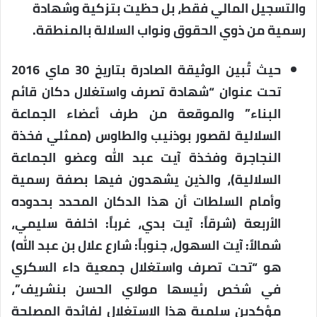
والتسجيل المالي فقط، بل حظيت بتزكية وشهادة
رسمية من ذوي الحقوق ونواب السلالة بالمنطقة.
حيث تُبين الوثيقة الصادرة بتاريخ 30 ماي 2016
تحت عنوان “شهادة تصرف واستغلال دكان قائم
البناء” والموقعة من طرف أعضاء الجماعة
السلالية لقصور بوذنيب والطاوس (ممثلي فخذة
النجاجرة وفخذة آيت عبد الله وعضو الجماعة
السلالية)، والذين يشهدون فيها بصفة رسمية
وأمام السلطات أن هذا الدكان المحدد بحدوده
الأربعة (شرقاً: آيت بدي، غرباً: اخلفة سليمي،
شمالاً: آيت السهول، جنوباً: شارع علال بن عبد الله)
هو “تحت تصرف واستغلال جمعية داء السكري
في شخص رئيسها مولاي الحسن بنشريف”،
مؤكدين سلمية هذا الاستغلال لفائدة المصلحة