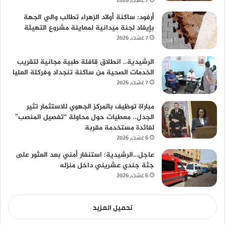
7 غشت، 2026
أرفود: ساكنة أولاد الزهراء تطالب والي الجهة
بإيفاد لجنة ميدانية لمعاينة مشروع التهيئة
7 غشت، 2026
الرشيدية.. انطلاق قافلة طبية مجانية لتقريب
الخدمات الصحية من ساكنة تنجداد وفركلة العليا
7 غشت، 2026
مباراة توظيف بالمركز الجهوي للاستثمار تثير
الجدل.. معطيات حول محاولة “تفصيل المنصب”
لفائدة مستخدمة مقربة
6 غشت، 2026
عاجل…الرشيدية: استنفار أمني بعد العثور على
جثة جندي عشريني داخل منزله
6 غشت، 2026
تحميل المزيد