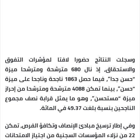
وسجلت النتائج حضورا لافتا لمؤشرات التفوق
والاستحقاق، إذ نال 680 مترشحة ومترشحا ميزة
“حسن جدا”، فيما حصل 1863 ناجحة وناجحا على ميزة
“حسن”، بينما تمكن 4088 مترشحة ومترشحا من إحراز
ميزة “مستحسن”، وهو ما يمثل قرابة نصف مجموع
الناجحين بنسبة بلغت 49.37 في المائة.
وفي إطار ترسيخ مبادئ الإنصاف وتكافؤ الفرص، تمكن
22 من نزلاء المؤسسات السجنية من اجتياز الامتحانات