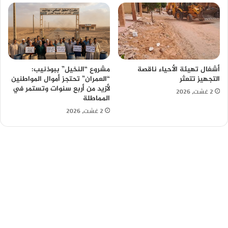
أشغال تهيئة الأحياء ناقصة
مشروع “النخيل” ببوذنيب:
التجهيز تتعثر
“العمران” تحتجز أموال المواطنين
لأزيد من أربع سنوات وتستمر في
2 غشت، 2026
المماطلة
2 غشت، 2026