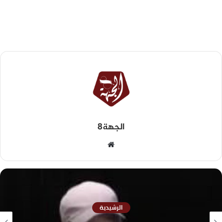
الجهة8
الرشيدية