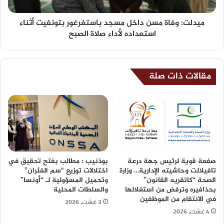
ميدلت: وفاة مسن داخل مسجد باستغرغور بتونفيت أثناء
استعداده لأداء صلاة الصبح
مقالات ذات صلة
صفعة قوية لرئيس جهة درعة
بوذنيب : مطالب بفتح تحقيق في
تافيلالت وحاشيته الإدارية… وزارة
اختلالات توزيع “سم الفئران”
الصحة “كاتقريه القانون”
وتحميل المسؤولية لـ “أونسا”
بحذافيره وترفض من استغلالها
والسلطات المحلية
في الانتقام من الموظفين
3 غشت، 2026
4 غشت، 2026