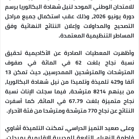
للامتحان الوطني الموحد لنيل شهادة البكالوريا برسم
دورة يونيو 2026، وذلك عقب استكمال جميع مراحل
التصحيح والمداولات وإعلان النتائج النهائية وفق
المساطر التنظيمية المعتمدة.
وأظهرت المعطيات الصادرة عن الأكاديمية تحقيق
نسبة نجاح بلغت 62 في المائة في صفوف
المترشحات والمترشحين الممدرسين، حيث تمكن 13
ألفا و429 تلميذة وتلميذا من نيل شهادة البكالوريا،
من بينهم 8214 مترشحة، فيما سجلت الإناث نسبة
نجاح متميزة بلغت 67.79 في المائة، كما أسفرت
النتائج عن نجاح 770 مترشحة ومترشحا من فئة الأحرار.
وعلى صعيد التميز الدراسي، تمكنت التلميذة أشاوي
فاطمة الزهراء، التابعة للمديرية الإقليمية بميدلت،