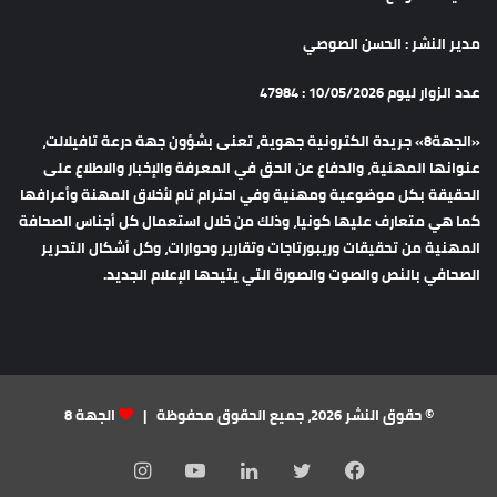
مدير النشر : الحسن الصوصي
عدد الزوار ليوم 10/05/2026 : 47984
«الجهة8» جريدة الكترونية جهوية، تعنى بشؤون جهة درعة تافيلالت،
عنوانها المهنية، والدفاع عن الحق في المعرفة والإخبار والاطلاع على
الحقيقة بكل موضوعية ومهنية وفي احترام تام لأخلاق المهنة وأعرافها
كما هي متعارف عليها كونيا، وذلك من خلال استعمال كل أجناس الصحافة
المهنية من تحقيقات وريبورتاجات وتقارير وحوارات، وكل أشكال التحرير
الصحافي بالنص والصوت والصورة التي يتيحها الإعلام الجديد.
© حقوق النشر 2026، جميع الحقوق محفوظة |
الجهة 8