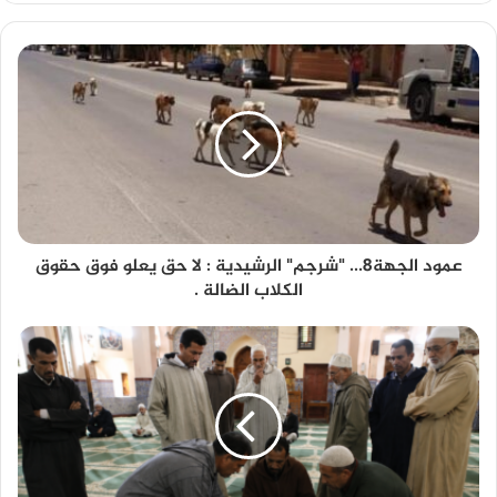
عمود الجهة8... "شرجم" الرشيدية : لا حق يعلو فوق حقوق
الكلاب الضالة .