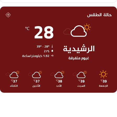
حالة الطقس
28
℃
الرشيدية
39º - 28º
27%
1.92 كيلومتر/ساعة
غيوم متفرقة
37
37
38
39
39
℃
℃
℃
℃
℃
الجمعة
السبت
الأحد
الأثنين
الثلاثاء