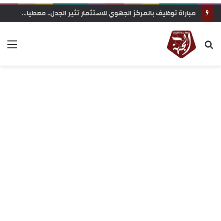
مباراة توظيف بالمركز الجهوي للاستثمار تثير الجدل.. معطيات حول محاولة “تفصيل المنصب” لفائدة مستخدمة مقربة