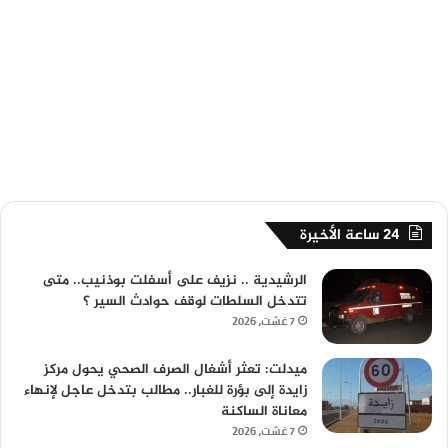
24 ساعة الأخيرة
الرشيدية .. نزيف على أسفلت بوذنيب.. متى
تتدخل السلطات لوقف حوادث السير ؟
7 غشت، 2026
ميدلت: تعثر أشغال الصرف الصحي يحول مركز
زايدة إلى بؤرة للغبار.. مطالب بتدخل عاجل لإنهاء
معاناة الساكنة
7 غشت، 2026