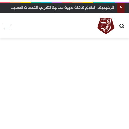
الرشيدية.. انطلاق قافلة طبية مجانية لتقريب الخدمات الصحية من ساكنة تنجداد وفركلة العليا