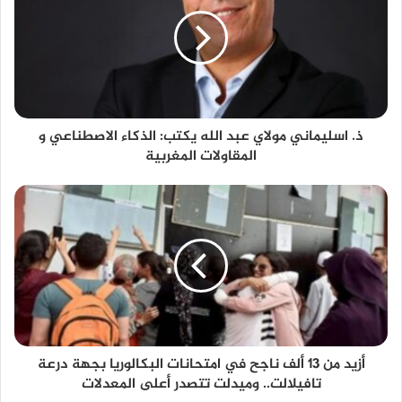
ذ. اسليماني مولاي عبد الله يكتب: الذكاء الاصطناعي و
المقاولات المغربية
أزيد من 13 ألف ناجح في امتحانات البكالوريا بجهة درعة
تافيلالت.. وميدلت تتصدر أعلى المعدلات