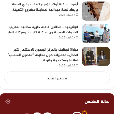
أرفود: ساكنة أولاد الزهراء تطالب والي الجهة
بإيفاد لجنة ميدانية لمعاينة مشروع التهيئة
7 غشت، 2026
الرشيدية.. انطلاق قافلة طبية مجانية لتقريب
الخدمات الصحية من ساكنة تنجداد وفركلة العليا
7 غشت، 2026
مباراة توظيف بالمركز الجهوي للاستثمار تثير
الجدل.. معطيات حول محاولة “تفصيل المنصب”
لفائدة مستخدمة مقربة
6 غشت، 2026
تحميل المزيد
حالة الطقس