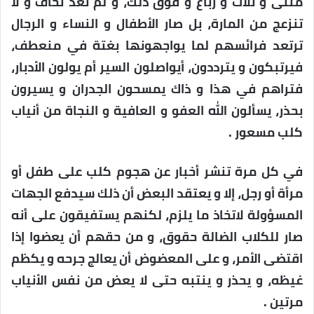
مثنى و تلاث و رباع و فوق ذلك، و لم تعد تخاف و لا
تنزعج من المارة، بل صار الأطفال و النساء و الرجال
ترتعد فرائسهم لما يواجهونها بغتة في منعطف،
فيرتبكون و يترددون، أيواصلون السير أم يولون الأدبار،
فتراهم في هذا و ذاك يمسحون الجدران و يسيرون
بحذر، يسألون الله العفو و العافية و النجاة من أنياب
كلب مسعور .
في كل مرة تنشر أخبار عن هجوم كلب على طفل أو
مرأة أو رجل، إلا و يعتقد البعض أن ذلك سيدفع الجهات
المسؤولة لاتخاذ ما يلزم، لكنهم يستفيقون على أنه
صار للكلاب الضالة حقوق، و من حقهم أن يعضوا إذا
اقتضى الأمر، و على المعضوض أن يعالج جرحه و يكظم
غيظه، و يحذر و ينتبه حتى لا يعض من نفس الأنياب
مرتين .