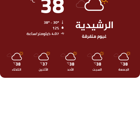
38
℃
الرشيدية
38º - 30º
12%
4.07 كيلومتر/ساعة
غيوم متفرقة
38
37
38
38
38
℃
℃
℃
℃
℃
الجمعة
السبت
الأحد
الأثنين
الثلاثاء