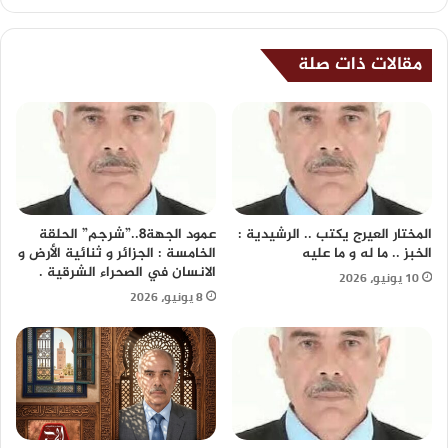
مقالات ذات صلة
المختار العيرج يكتب .. الرشيدية :
عمود الجهة8..”شرجم” الحلقة
الخبز .. ما له و ما عليه
الخامسة : الجزائر و ثنائية الأرض و
الانسان في الصحراء الشرقية .
10 يونيو، 2026
8 يونيو، 2026