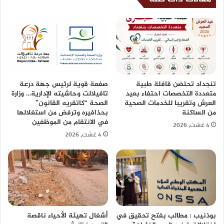
تنجداد تحتضن قافلة طبية
صفعة قوية لرئيس جهة درعة
متعددة التخصصات احتفاء بعيد
تافيلالت وحاشيته الإدارية… وزارة
العرش وتقريبا للخدمات الصحية
الصحة “كاتقريه القانون”
من الساكنة
بحذافيره وترفض من استغلالها
في الانتقام من الموظفين
4 غشت، 2026
4 غشت، 2026
بوذنيب : مطالب بفتح تحقيق في
أشغال تهيئة الأحياء ناقصة