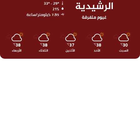
الرشيدية
33º - 29º
21%
7.95 كيلومتر/ساعة
غيوم متفرقة
38
38
37
38
30
℃
℃
℃
℃
℃
السبت
الأحد
الأثنين
الثلاثاء
الأربعاء