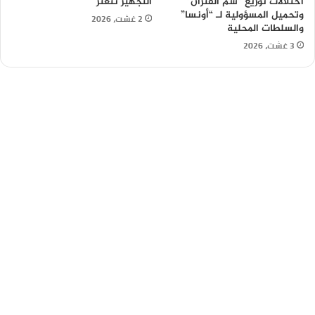
اختلالات توزيع “سم الفئران”
التجهيز تتعثر
وتحميل المسؤولية لـ “أونسا”
2 غشت، 2026
والسلطات المحلية
3 غشت، 2026