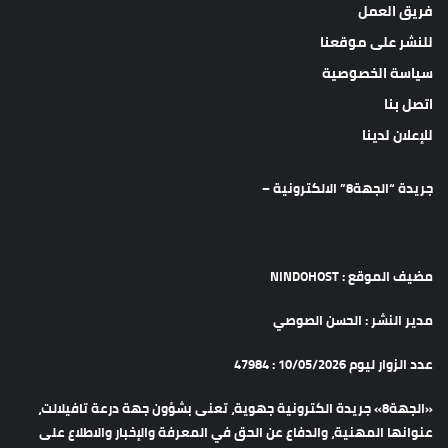
فريق العمل
للنشر على موقعنا
سياسة الخصوصية
اتصل بنا
للإعلان لدينا
جريدة “الجهة8” الالكترونية –
مضيف الموقع : NINDOHOST
مدير النشر : الحسن الصوصي
عدد الزوار ليوم 10/05/2026 : 47984
«الجهة8» جريدة الكترونية جهوية، تعنى بشؤون جهة درعة تافيلالت،
عنوانها المهنية، والدفاع عن الحق في المعرفة والإخبار والاطلاع على