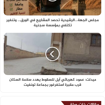
مجلس الجهة...الرشيدية تحصد المشاريع في الورق… وتنغير
تكتفي بمؤسسة سجنية
ميدلت: عمود كهربائي آيل للسقوط يهدد سلامة السكان
قرب مقبرة استغرغور بجماعة تونفيت
مقالات ذات صلة