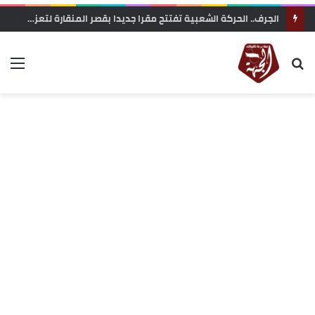
زاكورة: جمعية الفيلم الوثائقي تحتج على إقصاء ملفها من دعم المهرجانات السينمائية