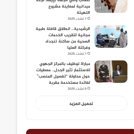
تطالب والي الجهة بإيفاد لجنة
ميدانية لمعاينة مشروع
التهيئة
7 غشت، 2026
الرشيدية.. انطلاق قافلة طبية
مجانية لتقريب الخدمات
الصحية من ساكنة تنجداد
وفركلة العليا
7 غشت، 2026
مباراة توظيف بالمركز الجهوي
للاستثمار تثير الجدل.. معطيات
حول محاولة “تفصيل المنصب”
لفائدة مستخدمة مقربة
6 غشت، 2026
تحميل المزيد