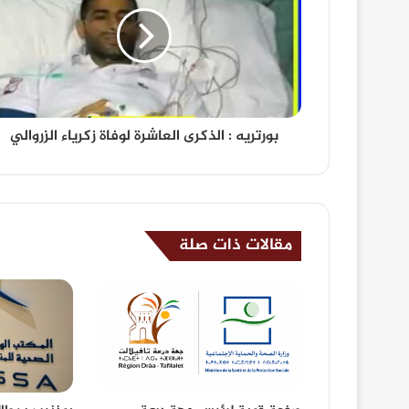
بورتريه : الذكرى العاشرة لوفاة زكرياء الزروالي
مقالات ذات صلة