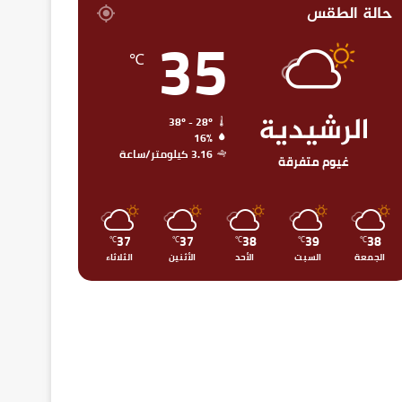
حالة الطقس
35
℃
الرشيدية
38º - 28º
16%
3.16 كيلومتر/ساعة
غيوم متفرقة
37
37
38
39
38
℃
℃
℃
℃
℃
الجمعة
السبت
الأحد
الأثنين
الثلاثاء