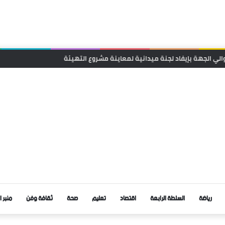
انية لتقريب الخدمات الصحية من ساكنة تنجداد وفركلة العليا
رياضة
السلطة الرابعة
اقتصاد
تعليم
صحة
ثقافة وفن
منبر ا