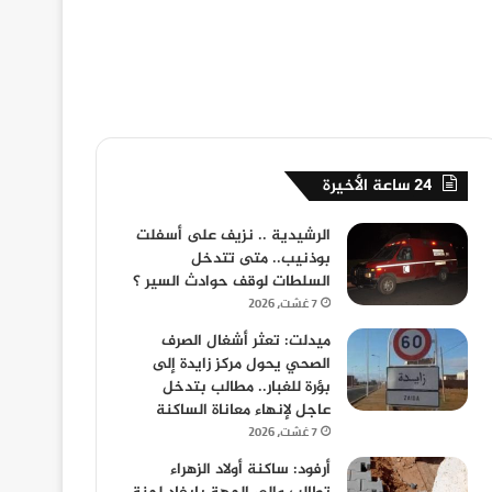
24 ساعة الأخيرة
الرشيدية .. نزيف على أسفلت
بوذنيب.. متى تتدخل
السلطات لوقف حوادث السير ؟
7 غشت، 2026
ميدلت: تعثر أشغال الصرف
الصحي يحول مركز زايدة إلى
بؤرة للغبار.. مطالب بتدخل
عاجل لإنهاء معاناة الساكنة
7 غشت، 2026
أرفود: ساكنة أولاد الزهراء