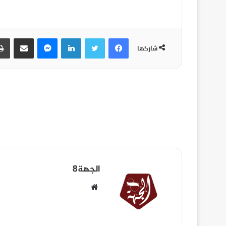
شاركها
الجهة8