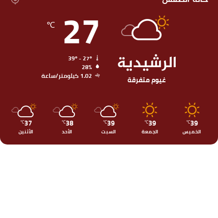
حالة الطقس
27
℃
الرشيدية
39º - 27º
28%
1.02 كيلومتر/ساعة
غيوم متفرقة
37
38
39
39
39
℃
℃
℃
℃
℃
الخميس
الجمعة
السبت
الأحد
الأثنين