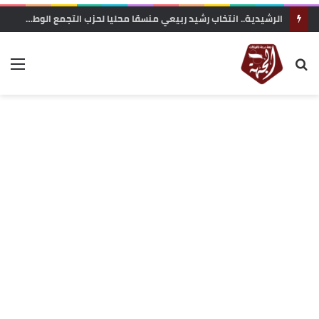
الرشيدية.. انتخاب رشيد ربيعي منسقا محليا لحزب التجمع الوطني للأحرار بجماعة الرتب