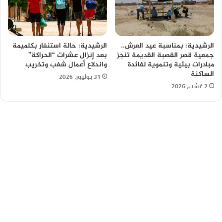
الرشيدية: بمناسبة عيد العرش..
الرشيدية: حالة استنفار بكلميمة
جمعية قصر القصبة القديمة تنجز
بعد إنزال عشرات “الحراكة”
مبادرات بيئية وتنموية لفائدة
واندلاع أعمال شغب وتخريب
الساكنة
31 يوليوز، 2026
2 غشت، 2026