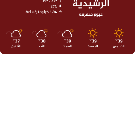
الرشيدية
39º - 27º
27%
1.94 كيلومتر/ساعة
غيوم متفرقة
37
38
39
39
39
℃
℃
℃
℃
℃
الخميس
الجمعة
السبت
الأحد
الأثنين