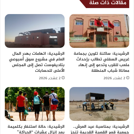
مقالات ذات صلة
الرشيدية: ساكنة تلوين بجماعة
الرشيدية: اتهامات بهدر المال
غريس السفلي تطالب بإحداث
العام في مشروع سوق أسبوعي
ملعب للقرب وتدعو إلى إنهاء
بتاديغوست تصل إلى المجلس
معاناة شباب المنطقة
الأعلى للحسابات
2 غشت، 2026
2 غشت، 2026
الرشيدية: بمناسبة عيد العرش..
الرشيدية: حالة استنفار بكلميمة
جمعية قصر القصبة القديمة تنجز
بعد إنزال عشرات “الحراكة”