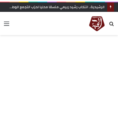
الرشيدية.. انتخاب رشيد ربيعي منسقا محليا لحزب التجمع الوطني للأحرار بجماعة الرتب