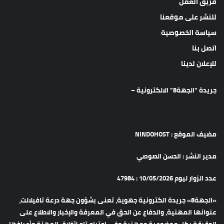
فريق العمل
للنشر على موقعنا
سياسة الخصوصية
اتصل بنا
للإعلان لدينا
جريدة “الجهة8” الالكترونية –
مضيف الموقع : NINDOHOST
مدير النشر : الحسن الصوصي
عدد الزوار ليوم 10/05/2026 : 47984
«الجهة8» جريدة الكترونية جهوية، تعنى بشؤون جهة درعة تافيلالت،
عنوانها المهنية، والدفاع عن الحق في المعرفة والإخبار والاطلاع على
الحقيقة بكل موضوعية ومهنية وفي احترام تام لأخلاق المهنة وأعرافها