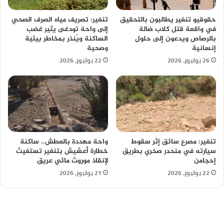
حقوقيو تنغير يطالبون بالتحقيق
تنغير: تصريف مياه الصرف الصحي
في واقعة قتل كلاب ضالة
إلى واحة تودغى يثير غضب
بالرصاص ويدعون إلى حلول
الساكنة ويُنذر بمخاطر بيئية
إنسانية
وصحية
26 يوليوز، 2026
22 يوليوز، 2026
تنغير: مصرع سائق إثر سقوط
واحة مهددة بالعطش.. ساكنة
سيارته في منحدر صخري بطريق
خطارة أعشيش بتنغير تستغيث
إحجامن
لإنقاذ موروث مائي عريق
22 يوليوز، 2026
21 يوليوز، 2026