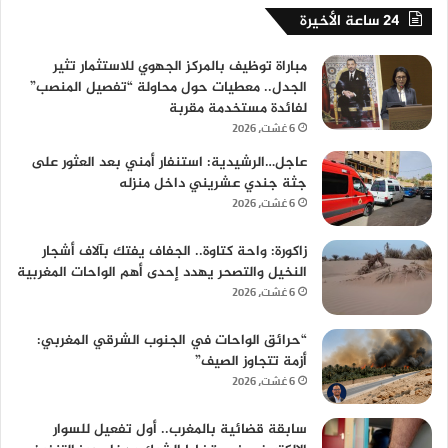
24 ساعة الأخيرة
مباراة توظيف بالمركز الجهوي للاستثمار تثير
الجدل.. معطيات حول محاولة “تفصيل المنصب”
لفائدة مستخدمة مقربة
6 غشت، 2026
عاجل…الرشيدية: استنفار أمني بعد العثور على
جثة جندي عشريني داخل منزله
6 غشت، 2026
زاكورة: واحة كتاوة.. الجفاف يفتك بآلاف أشجار
النخيل والتصحر يهدد إحدى أهم الواحات المغربية
6 غشت، 2026
“حرائق الواحات في الجنوب الشرقي المغربي:
أزمة تتجاوز الصيف”
6 غشت، 2026
سابقة قضائية بالمغرب.. أول تفعيل للسوار