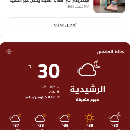
الإلكتروني في قضايا الشيك يدخل حيز التنفيذ
6 غشت، 2026
تحميل المزيد
حالة الطقس
30
℃
الرشيدية
30º - 30º
25%
8.42 كيلومتر/ساعة
غيوم متفرقة
37
38
39
38
30
℃
℃
℃
℃
℃