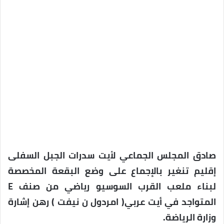
صادق المجلس الجماعي لأيت سدرات الجبل السفلى
إقليم تنغير بالإجماع على وضع البقعة المخصصة
لبناء ملعب القرب السوسيو رياضي من صنف E
المتواجد في أيت عربي( امردول ن نيفت ) رهن إشارة
وزارة الرياضة.