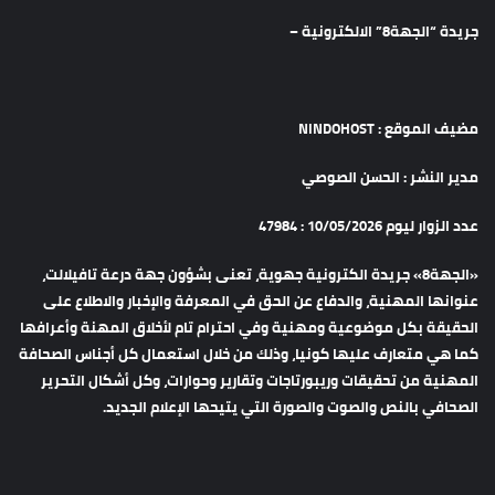
جريدة “الجهة8” الالكترونية –
مضيف الموقع : NINDOHOST
مدير النشر : الحسن الصوصي
عدد الزوار ليوم 10/05/2026 : 47984
«الجهة8» جريدة الكترونية جهوية، تعنى بشؤون جهة درعة تافيلالت،
عنوانها المهنية، والدفاع عن الحق في المعرفة والإخبار والاطلاع على
الحقيقة بكل موضوعية ومهنية وفي احترام تام لأخلاق المهنة وأعرافها
كما هي متعارف عليها كونيا، وذلك من خلال استعمال كل أجناس الصحافة
المهنية من تحقيقات وريبورتاجات وتقارير وحوارات، وكل أشكال التحرير
الصحافي بالنص والصوت والصورة التي يتيحها الإعلام الجديد.