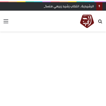
الرشيدية.. انتخاب رشيد ربيعي منسقا محليا لحزب التجمع الوطني للأحرار بجماعة الرتب