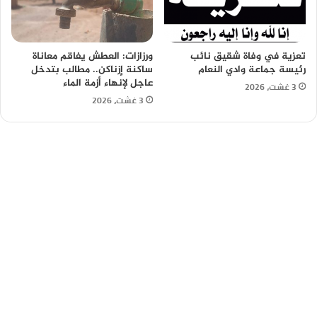
تعزية في وفاة شقيق نائب
ورزازات: العطش يفاقم معاناة
رئيسة جماعة وادي النعام
ساكنة إزناكن.. مطالب بتدخل
عاجل لإنهاء أزمة الماء
3 غشت، 2026
3 غشت، 2026