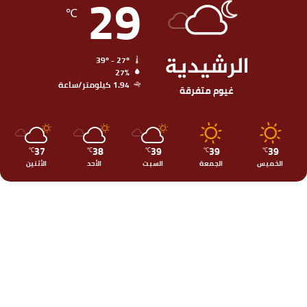
29
℃
الرشيدية
39º - 27º
27%
1.94 كيلومتر/ساعة
غيوم متفرقة
37
38
39
39
39
℃
℃
℃
℃
℃
الخميس
الجمعة
السبت
الأحد
الأثنين