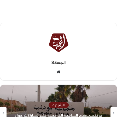
الجهة8
الرشيدية
الرشيدية: مهرجان أغبالو نكردوس يشعل الجدل..