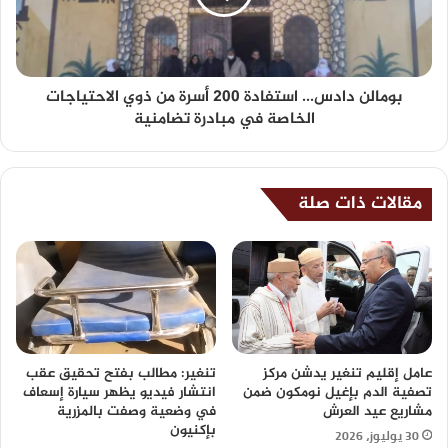
بومالن دادس... استفادة 200 أسرة من ذوي الاحتياجات
الخاصة في مبادرة تضامنية
مقالات ذات صلة
عامل إقليم تنغير يدشن مركز
تنغير: مطالب بفتح تحقيق عقب
تصفية الدم بإغيل نومكون ضمن
انتشار فيديو يظهر سيارة إسعاف
مشاريع عيد العرش
في وضعية وصفت بالمزرية
بإكنيون
30 يوليوز، 2026