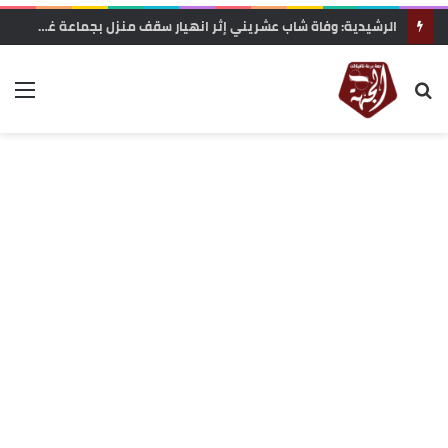
الرشيدية: وفاة شاب عشريني إثر انهيار سقف منزل بجماعة غريس السفلى