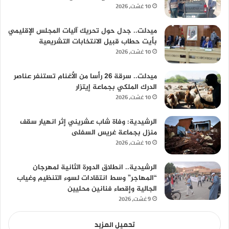
10 غشت، 2026
ميدلت.. جدل حول تحريك آليات المجلس الإقليمي
بأيت حطاب قبيل الانتخابات التشريعية
10 غشت، 2026
ميدلت.. سرقة 26 رأسا من الأغنام تستنفر عناصر
الدرك الملكي بجماعة إيتزار
10 غشت، 2026
الرشيدية: وفاة شاب عشريني إثر انهيار سقف
منزل بجماعة غريس السفلى
10 غشت، 2026
الرشيدية.. انطلاق الدورة الثانية لمهرجان
“المهاجر” وسط انتقادات لسوء التنظيم وغياب
الجالية وإقصاء فنانين محليين
9 غشت، 2026
تحميل المزيد