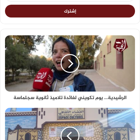
الرشيدية... يوم تكويني لفائدة تلاميذ ثانوية سجلماسة