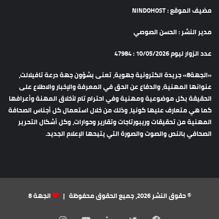
مضيف الموقع : NINDOHOST
مدير النشر : الحسن الصوصي
عدد الزوار ليوم 10/05/2026 : 47984
«الجهة8» جريدة الكترونية جهوية، تعنى بشؤون جهة درعة تافيلالت،
عنوانها المهنية، والدفاع عن الحق في المعرفة والإخبار والاطلاع على
الحقيقة بكل موضوعية ومهنية وفي احترام تام لأخلاق المهنة وأعرافها
كما هي متعارف عليها كونيا، وذلك من خلال استعمال كل أجناس الصحافة
المهنية من تحقيقات وريبورتاجات وتقارير وحوارات، وكل أشكال التحرير
الصحافي بالنص والصوت والصورة التي يتيحها الإعلام الجديد.
© حقوق النشر 2026، جميع الحقوق محفوظة |
الجهة 8