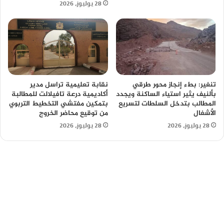
28 يوليوز، 2026
تنغير: بطء إنجاز محور طرقي
نقابة تعليمية تراسل مدير
بألنيف يثير استياء الساكنة ويجدد
أكاديمية درعة تافيلالت للمطالبة
المطالب بتدخل السلطات لتسريع
بتمكين مفتشي التخطيط التربوي
الأشغال
من توقيع محاضر الخروج
28 يوليوز، 2026
28 يوليوز، 2026