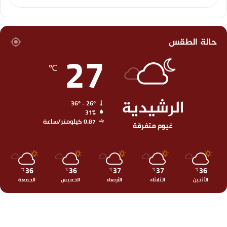
حالة الطقس
27
℃
الرشيدية
36º - 26º
31%
0.87 كيلومتر/ساعة
غيوم متفرقة
36
36
37
37
36
℃
℃
℃
℃
℃
الأثنين
الثلاثاء
الأربعاء
الخميس
الجمعة