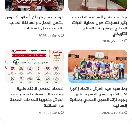
بوذنيب..هدم الساقية التاريخية
الرشيدية: مهرجان أغبالو نكردوس
يثير تساؤلات حول حماية التراث
يشعل الجدل.. والساكنة تطالب
المحلي ومصير هذا المعلم
بالتنمية بدل السهرات
التاريخي
5 غشت، 2026
5 غشت، 2026
بمناسبة عيد العرش.. اتحاد زاكورة
تنجداد تحتضن قافلة طبية
لكرة القدم يرسم البسمة على
متعددة التخصصات احتفاء بعيد
وجوه نزلاء السجن المحلي بمبادرة
العرش وتقريبا للخدمات الصحية
إنسانية
من الساكنة
4 غشت، 2026
4 غشت، 2026