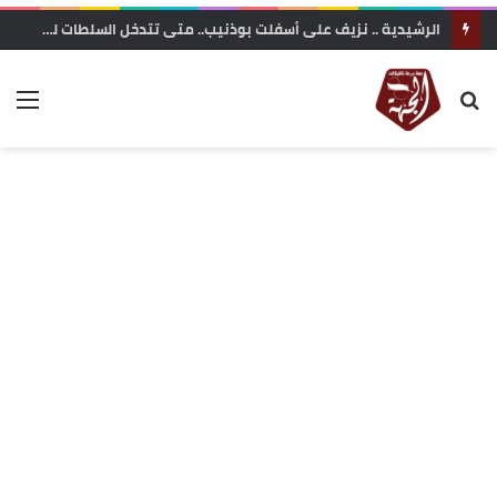
الرشيدية .. نزيف على أسفلت بوذنيب.. متى تتدخل السلطات لوقف حوادث السير ؟