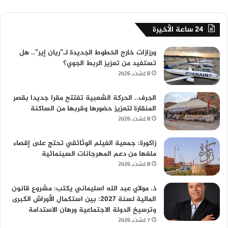
24 ساعة الأخيرة
ورزازات خارج الخطوط الجديدة لـ”ريان إير”.. هل
تستفيد من تعزيز الربط الجوي؟
8 غشت، 2026
الجرف.. الحركة الشعبية تفتتح مقرا جديدا بقصر
المنقارة لتعزيز حضورها وقربها من الساكنة
8 غشت، 2026
زاكورة: جمعية الفيلم الوثائقي تحتج على إقصاء
ملفها من دعم المهرجانات السينمائية
8 غشت، 2026
ذ. مولاي عبد الله اسليماني يكتب: مشروع قانون
المالية لسنة 2027: بين استكمال الأوراش الكبرى
وترسيخ الدولة الاجتماعية ورهان الاستدامة
7 غشت، 2026