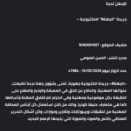
للإعلان لدينا
جريدة “الجهة8” الالكترونية –
مضيف الموقع : NINDOHOST
مدير النشر : الحسن الصوصي
عدد الزوار ليوم 10/05/2026 : 47984
«الجهة8» جريدة الكترونية جهوية، تعنى بشؤون جهة درعة تافيلالت،
عنوانها المهنية، والدفاع عن الحق في المعرفة والإخبار والاطلاع على
الحقيقة بكل موضوعية ومهنية وفي احترام تام لأخلاق المهنة وأعرافها
كما هي متعارف عليها كونيا، وذلك من خلال استعمال كل أجناس الصحافة
المهنية من تحقيقات وريبورتاجات وتقارير وحوارات، وكل أشكال التحرير
الصحافي بالنص والصوت والصورة التي يتيحها الإعلام الجديد.