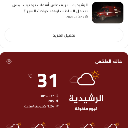
الرشيدية .. نزيف على أسفلت بوذنيب.. متى
تتدخل السلطات لوقف حوادث السير ؟
7 غشت، 2026
تحميل المزيد
حالة الطقس
31
℃
الرشيدية
38º - 31º
20%
1.24 كيلومتر/ساعة
غيوم متفرقة