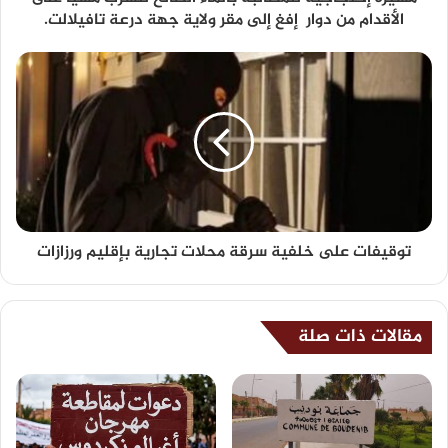
الأقدام من دوار إفغ إلى مقر ولاية جهة درعة تافيلالت.
توقيفات على خلفية سرقة محلات تجارية بإقليم ورزازات
مقالات ذات صلة