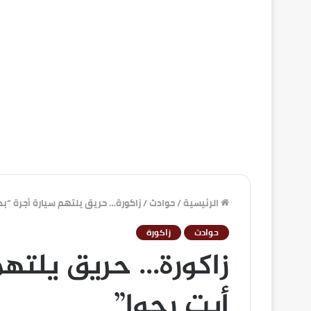
الرئيسية
/
حوادث
/
زاكورة… حريق يلتهم سيارة أجرة “بدو
حوادث
زاكورة
زاكورة… حريق يلتهم 
أيت رحوا”