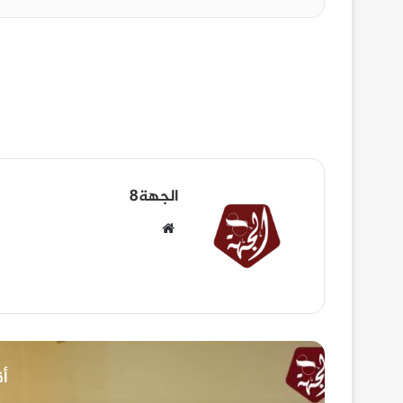
الجهة8
أق