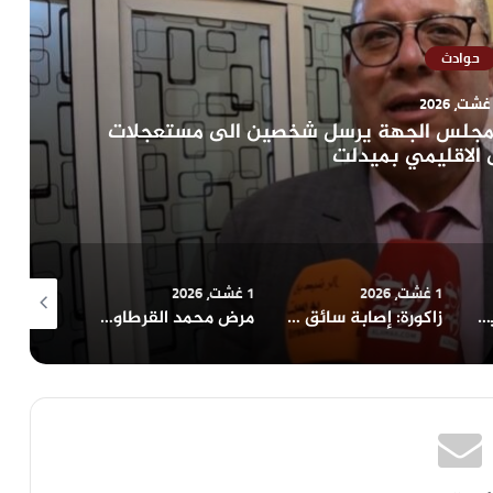
حوادث
 مجلس الجهة يرسل شخصين الى مستعجلات
الاقليمي بميدلت
1 غشت، 2026
1 غشت، 2026
1 غشت، 2026
ميدلت: استنفار بزايدة بعد اندلاع حريق قرب واد ملوية وتدخل محكم يمنع وقوع كارثة
زاكورة: إصابة سائق إثر انقلاب شاحنة محملة بالتبن على الطريق الجبلية بأيت ساون
مرض محمد القرطاوي يعيد النقاش حول أوضاع رواد الفن الشعبي بالجنوب الشرقي