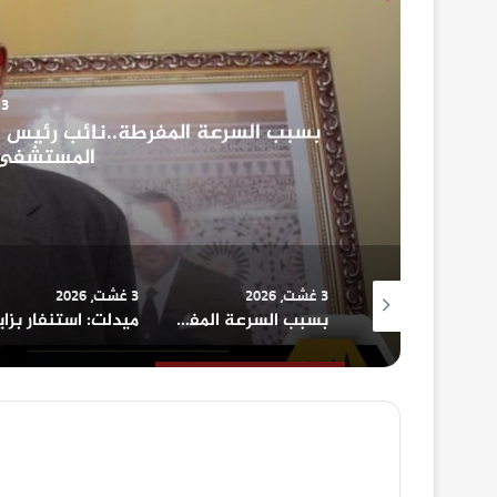
3 غشت، 2026
بسبب السرعة المفرطة..نائب رئيس
المستشفى 
3 غشت، 2026
3 غشت، 2026
زاكورة: انتحار شاب يعاني اضطرابات نفسية يهز دوار “سارت” بجماعة تامكروت
بسبب السرعة المفرطة..نائب رئيس مجلس الجهة يرسل شخصين الى مستعجلات المستشفى الاقليمي بميدلت