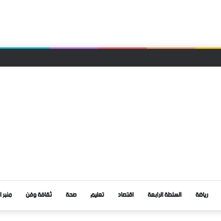
قا محليا لحزب التجمع الوطني للأحرار بجماعة الرتب
رياضة
السلطة الرابعة
اقتصاد
تعليم
صحة
ثقافة وفن
منبر ا