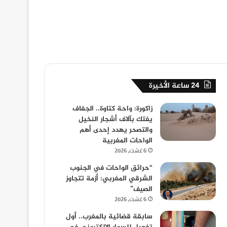
24 ساعة الأخيرة
زاكورة: واحة كتاوة.. الجفاف
يفتك بآلاف أشجار النخيل
والتصحر يهدد إحدى أهم
الواحات المغربية
6 غشت، 2026
“حرائق الواحات في الجنوب
الشرقي المغربي: أزمة تتجاوز
الصيف”
6 غشت، 2026
سابقة قضائية بالمغرب.. أول