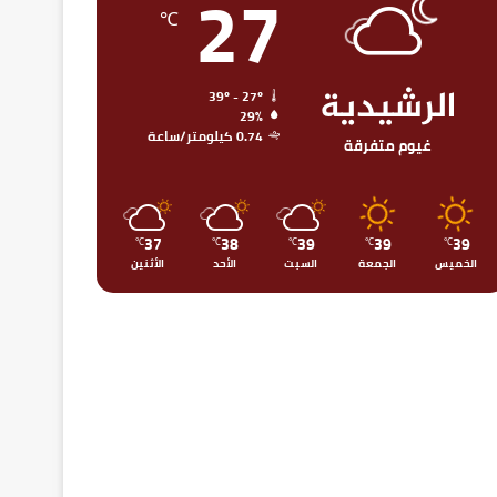
27
℃
الرشيدية
39º - 27º
29%
0.74 كيلومتر/ساعة
غيوم متفرقة
37
38
39
39
39
℃
℃
℃
℃
℃
الخميس
الجمعة
السبت
الأحد
الأثنين