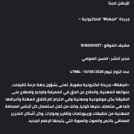
للإعلان لدينا
جريدة “الجهة8” الالكترونية –
مضيف الموقع : NINDOHOST
مدير النشر : الحسن الصوصي
عدد الزوار ليوم 10/05/2026 : 47984
«الجهة8» جريدة الكترونية جهوية، تعنى بشؤون جهة درعة تافيلالت،
عنوانها المهنية، والدفاع عن الحق في المعرفة والإخبار والاطلاع على
الحقيقة بكل موضوعية ومهنية وفي احترام تام لأخلاق المهنة وأعرافها
كما هي متعارف عليها كونيا، وذلك من خلال استعمال كل أجناس الصحافة
المهنية من تحقيقات وريبورتاجات وتقارير وحوارات، وكل أشكال التحرير
الصحافي بالنص والصوت والصورة التي يتيحها الإعلام الجديد.