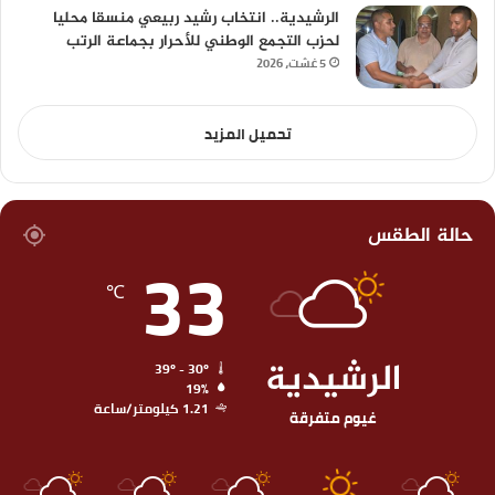
الرشيدية.. انتخاب رشيد ربيعي منسقا محليا
لحزب التجمع الوطني للأحرار بجماعة الرتب
5 غشت، 2026
تحميل المزيد
حالة الطقس
33
℃
الرشيدية
39º - 30º
19%
1.21 كيلومتر/ساعة
غيوم متفرقة