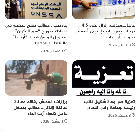
عاجل…ميدلت: زلزال بقوة 4.5
بوذنيب : مطالب بفتح تحقيق في
درجات يضرب آيت إيحيى أوصغير
اختلالات توزيع “سم الفئران”
بجماعة أوتربات
وتحميل المسؤولية لـ “أونسا”
والسلطات المحلية
3 غشت، 2026
3 غشت، 2026
تعزية في وفاة شقيق نائب
ورزازات: العطش يفاقم معاناة
رئيسة جماعة وادي النعام
ساكنة إزناكن.. مطالب بتدخل
عاجل لإنهاء أزمة الماء
3 غشت، 2026
3 غشت، 2026