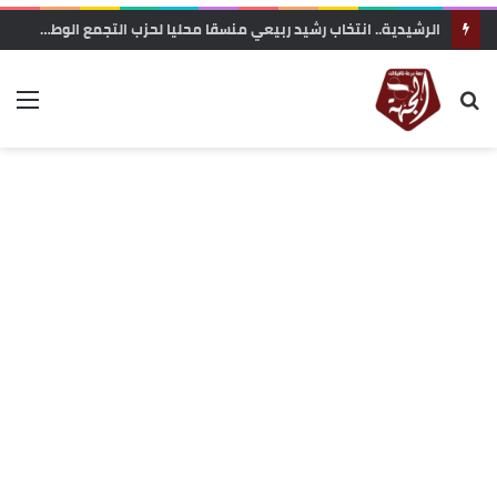
الرشيدية.. انتخاب رشيد ربيعي منسقا محليا لحزب التجمع الوطني للأحرار بجماعة الرتب