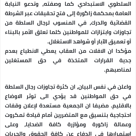
السلطوي الاستبدادي كما وصفته، وتدعو النيابة
العامة بمحكمة زاگورة إلى فتح تحقيقات عبر الشرطة
القضائية والدرك، في المنسوب لرجال السلطة من
تجاوزات وابتزازات للمواطنين كلما تعلق الأمر بالبناء
أو تعميق الآبار أو شواهد الاستغلال.
مؤكدا ان الافلات من العقاب يعطي الانطباع بعدم
جدية القرارات المتخذة في حق المستغلين
لمناصبهم.
واعلن في نفس البيان، ان كثرة تجاوزات رجال السلطة
في حق المواطنين قد يؤدي الى توثر الاوضاع
بالاقليم. مضيفا ان الجمعية مستعدة لإعلان وقفات
احتجاجية بتنسيق مع المتضررين أمام قيادة تمكروت
وعمالة زاكورة ومؤازرة كافة الضحايا، وعلى
استمرارها في الدفاع عن كافة الحقوق والحريات