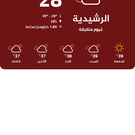
الرشيدية
39º - 28º
28%
1.86 كيلومتر/ساعة
غيوم متفرقة
37
37
38
39
39
℃
℃
℃
℃
℃
الجمعة
السبت
الأحد
الأثنين
الثلاثاء