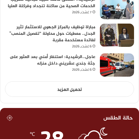
الخدمات الصحية من ساكنة تنجداد وفركلة العليا
7 غشت، 2026
مباراة توظيف بالمركز الجهوي للاستثمار تثير
الجدل.. معطيات حول محاولة “تفصيل المنصب”
لفائدة مستخدمة مقربة
6 غشت، 2026
عاجل…الرشيدية: استنفار أمني بعد العثور على
جثة جندي عشريني داخل منزله
6 غشت، 2026
تحميل المزيد
حالة الطقس
28
℃