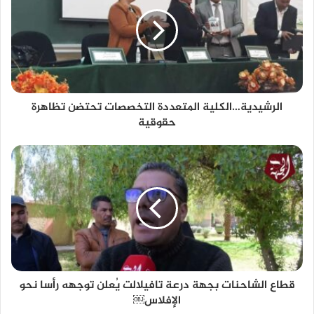
الرشيدية…الكلية المتعددة التخصصات تحتضن تظاهرة
حقوقية
قطاع الشاحنات بجهة درعة تافيلالت يُعلن توجهه رأسا نحو
الإفلاس￼