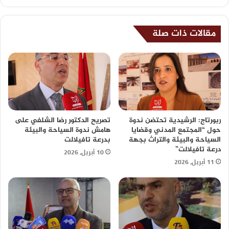
مقالات ذات صلة
ربورتاج: الرشيدية تحتضن ندوة
تصريح الدكتور رضا الشلفي على
حول “المجتمع المدني وقضايا
هامش ندوة السياحة والبيئة
السياحة والبيئة والتراث بجهة
بدرعة تافيلالت
درعة تافيلالت”
10 أبريل، 2026
11 أبريل، 2026