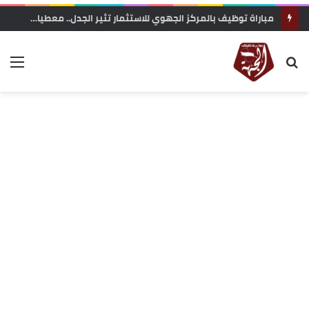
مباراة توظيف بالمركز الجهوي للاستثمار تثير الجدل.. معطيات حول محاولة “تفصيل المنصب” لفائدة مستخدمة مقربة