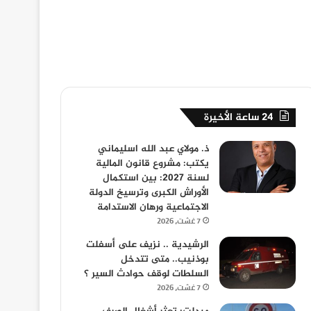
24 ساعة الأخيرة
ذ. مولاي عبد الله اسليماني
يكتب: مشروع قانون المالية
لسنة 2027: بين استكمال
الأوراش الكبرى وترسيخ الدولة
الاجتماعية ورهان الاستدامة
7 غشت، 2026
الرشيدية .. نزيف على أسفلت
بوذنيب.. متى تتدخل
السلطات لوقف حوادث السير ؟
7 غشت، 2026