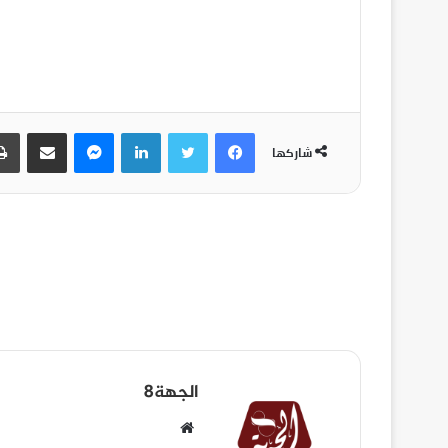
شاركها
الجهة8