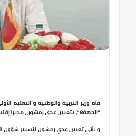
قام وزير التربية والوطنية و التعليم الأ
“الجهة8″، بتعيين عدي رمشون، مديرا إقليميا للمديرية، بالنيابة.
و يأتي تعيين عدي رمشون لتسيير شؤون المد