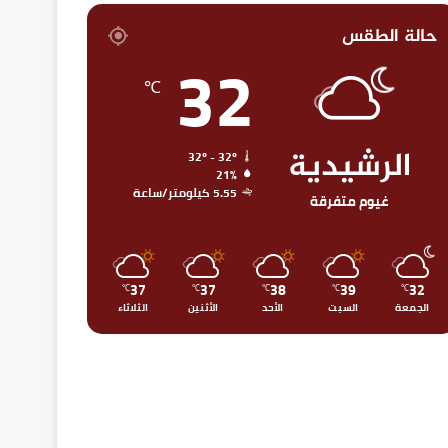
حالة الطقس
32
℃
الرشيدية
32º - 32º
21%
5.55 كيلومتر/ساعة
غيوم متفرقة
37
37
38
39
32
℃
℃
℃
℃
℃
الجمعة
السبت
الأحد
الأثنين
الثلاثاء