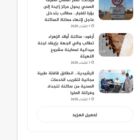
ميدلت: تعثر أشغال الصرف
الصحي يحول مركز زايدة إلى
بؤرة للغبار.. مطالب بتدخل
عاجل لإنهاء معاناة الساكنة
7 غشت، 2026
أرفود: ساكنة أولاد الزهراء
تطالب والي الجهة بإيفاد لجنة
ميدانية لمعاينة مشروع
التهيئة
7 غشت، 2026
الرشيدية.. انطلاق قافلة طبية
مجانية لتقريب الخدمات
الصحية من ساكنة تنجداد
وفركلة العليا
7 غشت، 2026
تحميل المزيد