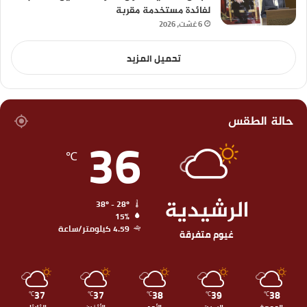
لفائدة مستخدمة مقربة
6 غشت، 2026
تحميل المزيد
حالة الطقس
36
℃
الرشيدية
38º - 28º
15%
4.59 كيلومتر/ساعة
غيوم متفرقة
37
37
38
39
38
℃
℃
℃
℃
℃
الجمعة
السبت
الأحد
الأثنين
الثلاثاء