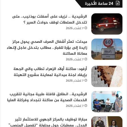
24 ساعة الأخيرة
الرشيدية .. نزيف على أسفلت بوذنيب.. متى
تتدخل السلطات لوقف حوادث السير ؟
7 غشت، 2026
ميدلت: تعثر أشغال الصرف الصحي يحول مركز
زايدة إلى بؤرة للغبار.. مطالب بتدخل عاجل لإنهاء
معاناة الساكنة
7 غشت، 2026
أرفود: ساكنة أولاد الزهراء تطالب والي الجهة
بإيفاد لجنة ميدانية لمعاينة مشروع التهيئة
7 غشت، 2026
الرشيدية.. انطلاق قافلة طبية مجانية لتقريب
الخدمات الصحية من ساكنة تنجداد وفركلة العليا
7 غشت، 2026
مباراة توظيف بالمركز الجهوي للاستثمار تثير
الجدل.. معطيات حول محاولة “تفصيل المنصب”