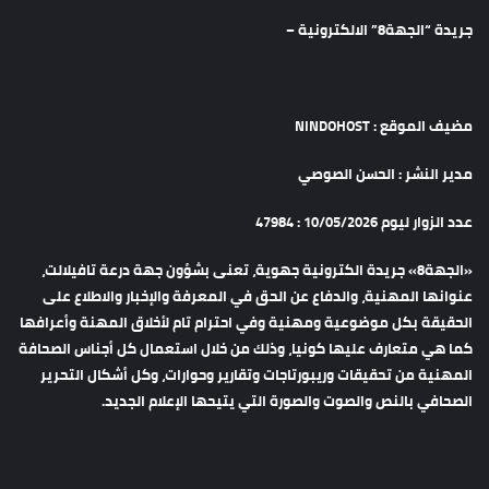
جريدة “الجهة8” الالكترونية –
مضيف الموقع : NINDOHOST
مدير النشر : الحسن الصوصي
عدد الزوار ليوم 10/05/2026 : 47984
«الجهة8» جريدة الكترونية جهوية، تعنى بشؤون جهة درعة تافيلالت،
عنوانها المهنية، والدفاع عن الحق في المعرفة والإخبار والاطلاع على
الحقيقة بكل موضوعية ومهنية وفي احترام تام لأخلاق المهنة وأعرافها
كما هي متعارف عليها كونيا، وذلك من خلال استعمال كل أجناس الصحافة
المهنية من تحقيقات وريبورتاجات وتقارير وحوارات، وكل أشكال التحرير
الصحافي بالنص والصوت والصورة التي يتيحها الإعلام الجديد.