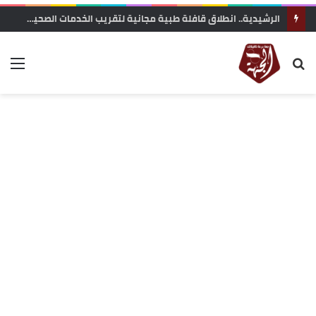
الرشيدية.. انطلاق قافلة طبية مجانية لتقريب الخدمات الصحية من ساكنة تنجداد وفركلة العليا