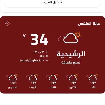
تحميل المزيد
حالة الطقس
34
℃
الرشيدية
37º - 29º
18%
3.17 كيلومتر/ساعة
غيوم متفرقة
37
37
37
37
37
℃
℃
℃
℃
℃
الأحد
الأثنين
الثلاثاء
الأربعاء
الخميس