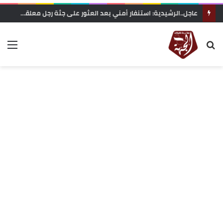
عاجل..الرشيدية: استنفار أمني بعد العثور على جثة رجل معلقة بحبل داخل غابة تاركة القديمة