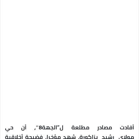
أفادت مصادر مطلعة ل”الجهة8″، أن حي
مولاي رشيد بزاكورة، شهد مؤخرا، فضيحة أخلاقية