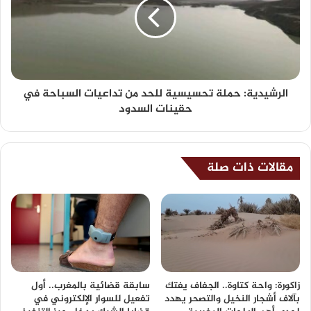
الرشيدية: حملة تحسيسية للحد من تداعيات السباحة في
حقينات السدود
مقالات ذات صلة
زاكورة: واحة كتاوة.. الجفاف يفتك
سابقة قضائية بالمغرب.. أول
بآلاف أشجار النخيل والتصحر يهدد
تفعيل للسوار الإلكتروني في