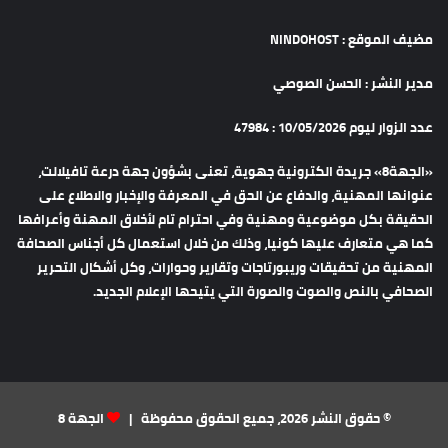
مضيف الموقع : NINDOHOST
مدير النشر : الحسن الصوصي
عدد الزوار ليوم 10/05/2026 : 47984
«الجهة8» جريدة الكترونية جهوية، تعنى بشؤون جهة درعة تافيلالت،
عنوانها المهنية، والدفاع عن الحق في المعرفة والإخبار والاطلاع على
الحقيقة بكل موضوعية ومهنية وفي احترام تام لأخلاق المهنة وأعرافها
كما هي متعارف عليها كونيا، وذلك من خلال استعمال كل أجناس الصحافة
المهنية من تحقيقات وريبورتاجات وتقارير وحوارات، وكل أشكال التحرير
الصحافي بالنص والصوت والصورة التي يتيحها الإعلام الجديد.
© حقوق النشر 2026، جميع الحقوق محفوظة |
الجهة 8