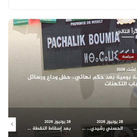
رأ التالي
سياسة
ة بومية بعد حكم نهائي.. حفل وداع ورسائل
اب التكهنات
28 يوليوز، 2026
28 يوليوز، 2026
28 يوليوز، 2026
بعد تغيير لونه السياسي.. استقالة رئيس جماعة تغزوت نايت عطا من مجلس جهة درعة تافيلالت تثير أسئلة قانونية
الحسني رشيدي… فشل تنظيمي يهدد مستقبل حزب الاستقلال بالرشيدية
بعد إسقاط النقطة 33 من دورة يوليوز.. رئيس الجهة يوقع اتفاقية تنفيذها أمام والي الجهة فهل يتدخل هذا الأخير ؟