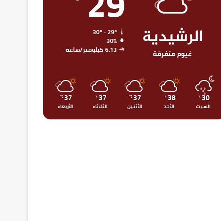
29
الرشيدية
30º - 29º
30%
6.13 كيلومتر/ساعة
غيوم متفرقة
37
37
37
38
30
℃
℃
℃
℃
℃
السبت
الأحد
الأثنين
الثلاثاء
الأربعاء