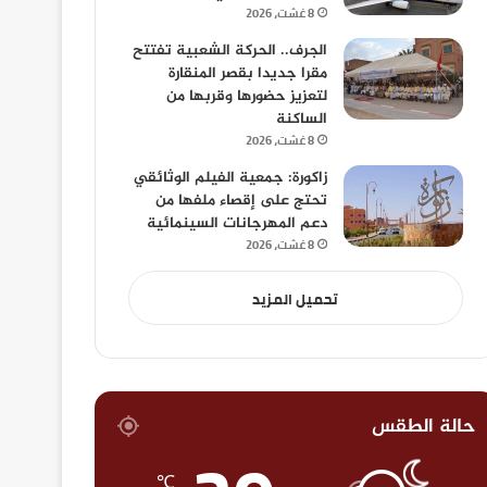
8 غشت، 2026
الجرف.. الحركة الشعبية تفتتح
مقرا جديدا بقصر المنقارة
لتعزيز حضورها وقربها من
الساكنة
8 غشت، 2026
زاكورة: جمعية الفيلم الوثائقي
تحتج على إقصاء ملفها من
دعم المهرجانات السينمائية
8 غشت، 2026
تحميل المزيد
حالة الطقس
℃