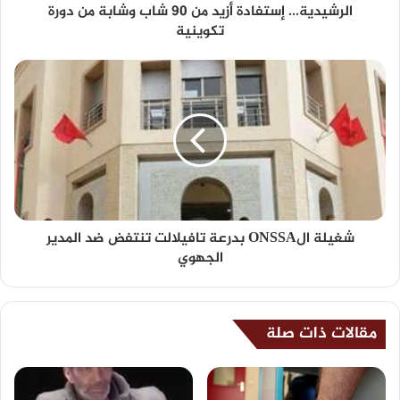
الرشيدية... إستفادة أزيد من 90 شاب وشابة من دورة
تكوينية
شغيلة الONSSA بدرعة تافيلالت تنتفض ضد المدير
الجهوي
مقالات ذات صلة