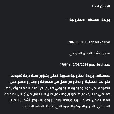
للإعلان لدينا
جريدة “الجهة8” الالكترونية –
مضيف الموقع : NINDOHOST
مدير النشر : الحسن الصوصي
عدد الزوار ليوم 10/05/2026 : 47984
«الجهة8» جريدة الكترونية جهوية، تعنى بشؤون جهة درعة تافيلالت،
عنوانها المهنية، والدفاع عن الحق في المعرفة والإخبار والاطلاع على
الحقيقة بكل موضوعية ومهنية وفي احترام تام لأخلاق المهنة وأعرافها
كما هي متعارف عليها كونيا، وذلك من خلال استعمال كل أجناس الصحافة
المهنية من تحقيقات وريبورتاجات وتقارير وحوارات، وكل أشكال التحرير
الصحافي بالنص والصوت والصورة التي يتيحها الإعلام الجديد.