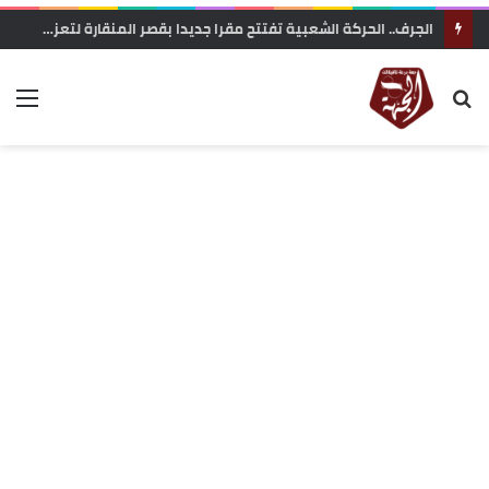
زاكورة: جمعية الفيلم الوثائقي تحتج على إقصاء ملفها من دعم المهرجانات السينمائية