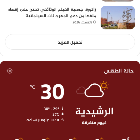
زاكورة: جمعية الفيلم الوثائقي تحتج على إقصاء
ملفها من دعم المهرجانات السينمائية
8 غشت، 2026
تحميل المزيد
حالة الطقس
30
℃
الرشيدية
30º - 29º
27%
8.18 كيلومتر/ساعة
غيوم متفرقة