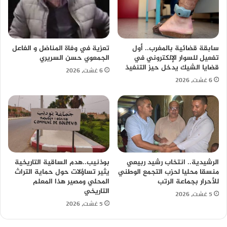
سابقة قضائية بالمغرب.. أول
تعزية في وفاة المناضل و الفاعل
تفعيل للسوار الإلكتروني في
الجمعوي حسن السريري
قضايا الشيك يدخل حيز التنفيذ
6 غشت، 2026
6 غشت، 2026
الرشيدية.. انتخاب رشيد ربيعي
بوذنيب..هدم الساقية التاريخية
منسقا محليا لحزب التجمع الوطني
يثير تساؤلات حول حماية التراث
للأحرار بجماعة الرتب
المحلي ومصير هذا المعلم
التاريخي
5 غشت، 2026
5 غشت، 2026