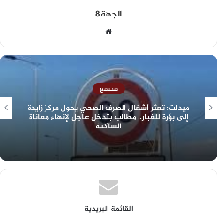
الجهة8
مجتمع
ميدلت: تعثر أشغال الصرف الصحي يحول مركز زايدة
إلى بؤرة للغبار.. مطالب بتدخل عاجل لإنهاء معاناة
الساكنة
القائمة البريدية