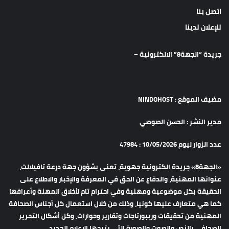
اتصل بنا
للإعلان لدينا
جريدة “الجهة8” الالكترونية –
مضيف الموقع : NINDOHOST
مدير النشر : الحسن الصوصي
عدد الزوار ليوم 10/05/2026 : 47984
«الجهة8» جريدة الكترونية جهوية، تعنى بشؤون جهة درعة تافيلالت،
عنوانها المهنية، والدفاع عن الحق في المعرفة والإخبار والاطلاع على
الحقيقة بكل موضوعية ومهنية وفي احترام تام لأخلاق المهنة وأعرافها
كما هي متعارف عليها كونيا، وذلك من خلال استعمال كل أجناس الصحافة
المهنية من تحقيقات وريبورتاجات وتقارير وحوارات، وكل أشكال التحرير
الصحافي بالنص والصوت والصورة التي يتيحها الإعلام الجديد.