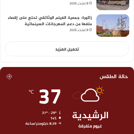
8 غشت، 2026
زاكورة: جمعية الفيلم الوثائقي تحتج على إقصاء
ملفها من دعم المهرجانات السينمائية
8 غشت، 2026
تحميل المزيد
حالة الطقس
37
℃
الرشيدية
37º - 29º
14%
8.59 كيلومتر/ساعة
غيوم متفرقة