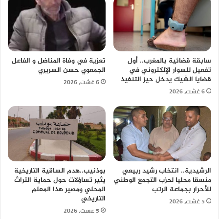
سابقة قضائية بالمغرب.. أول
تعزية في وفاة المناضل و الفاعل
تفعيل للسوار الإلكتروني في
الجمعوي حسن السريري
قضايا الشيك يدخل حيز التنفيذ
6 غشت، 2026
6 غشت، 2026
الرشيدية.. انتخاب رشيد ربيعي
بوذنيب..هدم الساقية التاريخية
منسقا محليا لحزب التجمع الوطني
يثير تساؤلات حول حماية التراث
للأحرار بجماعة الرتب
المحلي ومصير هذا المعلم
التاريخي
5 غشت، 2026
5 غشت، 2026