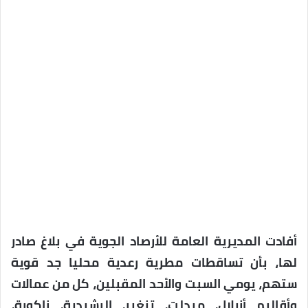
أفادت المديرية العامة للأرصاد الجوية في بلاغ صادر
لها، بأن تساقطات مطرية رعدية محليا جد قوية
ستهم، يومي السبت والأحد المقبلين، كل من عمالات
وأقاليم أزيلال، ميدلت، تنغير، الرشيدية، زاكورة،