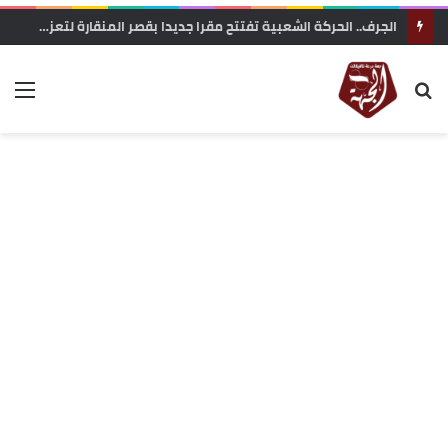
زاكورة: جمعية الفيلم الوثائقي تحتج على إقصاء ملفها من دعم المهرجانات السينمائية