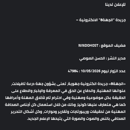
للإعلان لدينا
جريدة “الجهة8” الالكترونية –
مضيف الموقع : NINDOHOST
مدير النشر : الحسن الصوصي
عدد الزوار ليوم 10/05/2026 : 47984
«الجهة8» جريدة الكترونية جهوية، تعنى بشؤون جهة درعة تافيلالت،
عنوانها المهنية، والدفاع عن الحق في المعرفة والإخبار والاطلاع على
الحقيقة بكل موضوعية ومهنية وفي احترام تام لأخلاق المهنة وأعرافها
كما هي متعارف عليها كونيا، وذلك من خلال استعمال كل أجناس الصحافة
المهنية من تحقيقات وريبورتاجات وتقارير وحوارات، وكل أشكال التحرير
الصحافي بالنص والصوت والصورة التي يتيحها الإعلام الجديد.