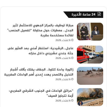
24 ساعة الأخيرة
مباراة توظيف بالمركز الجهوي للاستثمار تثير
الجدل.. معطيات حول محاولة “تفصيل المنصب”
لفائدة مستخدمة مقربة
6 غشت، 2026
عاجل…الرشيدية: استنفار أمني بعد العثور على
جثة جندي عشريني داخل منزله
6 غشت، 2026
زاكورة: واحة كتاوة.. الجفاف يفتك بآلاف أشجار
النخيل والتصحر يهدد إحدى أهم الواحات المغربية
6 غشت، 2026
“حرائق الواحات في الجنوب الشرقي المغربي:
أزمة تتجاوز الصيف”
6 غشت، 2026