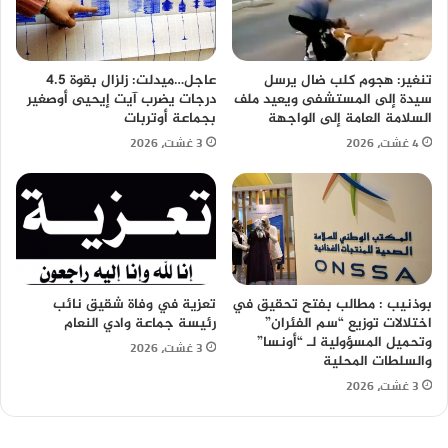
تنغير: هجوم كلب ضال يرسل
عاجل…ميدلت: زلزال بقوة 4.5
سيدة إلى المستشفى ويعيد ملف
درجات يضرب آيت إيحيى أوصغير
السلامة العامة إلى الواجهة
بجماعة أوتربات
4 غشت، 2026
3 غشت، 2026
بوذنيب : مطالب بفتح تحقيق في
تعزية في وفاة شقيق نائب
اختلالات توزيع “سم الفئران”
رئيسة جماعة وادي النعام
وتحميل المسؤولية لـ “أونسا”
3 غشت، 2026
والسلطات المحلية
3 غشت، 2026