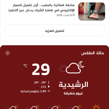
سابقة قضائية بالمغرب.. أول تفعيل للسوار
الإلكتروني في قضايا الشيك يدخل حيز التنفيذ
6 غشت، 2026
تحميل المزيد
حالة الطقس
29
℃
الرشيدية
29º - 29º
27%
5.99 كيلومتر/ساعة
غيوم متفرقة