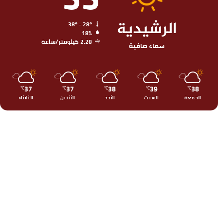
الرشيدية
38º - 28º
18%
2.28 كيلومتر/ساعة
سماء صافية
37
37
38
39
38
℃
℃
℃
℃
℃
الجمعة
السبت
الأحد
الأثنين
الثلاثاء