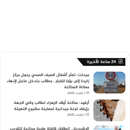
24 ساعة الأخيرة
ميدلت: تعثر أشغال الصرف الصحي يحول مركز
زايدة إلى بؤرة للغبار.. مطالب بتدخل عاجل لإنهاء
معاناة الساكنة
7 غشت، 2026
أرفود: ساكنة أولاد الزهراء تطالب والي الجهة
بإيفاد لجنة ميدانية لمعاينة مشروع التهيئة
7 غشت، 2026
الرشيدية.. انطلاق قافلة طبية مجانية لتقريب