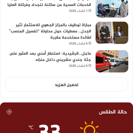
الخدمات الصحية من ساكنة تنجداد وفركلة العليا
7 غشت، 2026
مباراة توظيف بالمركز الجهوي للاستثمار تثير
الجدل.. معطيات حول محاولة “تفصيل المنصب”
لفائدة مستخدمة مقربة
6 غشت، 2026
عاجل…الرشيدية: استنفار أمني بعد العثور على
جثة جندي عشريني داخل منزله
6 غشت، 2026
تحميل المزيد
حالة الطقس
33
℃