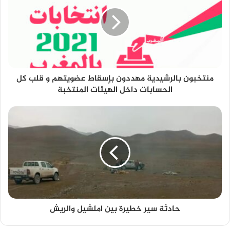
منتخبون بالرشيدية مهددون بإسقاط عضويتهم و قلب كل
الحسابات داخل الهيئات المنتخبة
حادثة سير خطيرة بين املشيل والريش