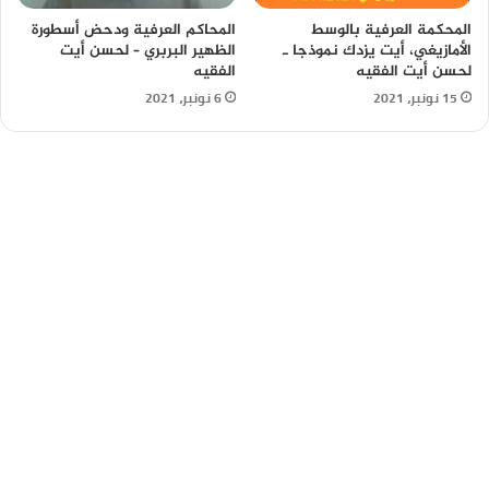
المحكمة العرفية بالوسط
المحاكم العرفية ودحض أسطورة
الأمازيغي، أيت يزدك نموذجا ـ
الظهير البربري – لحسن أيت
لحسن أيت الفقيه
الفقيه
15 نونبر، 2021
6 نونبر، 2021