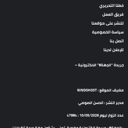
خطنا التحريري
فريق العمل
للنشر على موقعنا
سياسة الخصوصية
اتصل بنا
للإعلان لدينا
جريدة “الجهة8” الالكترونية –
مضيف الموقع : NINDOHOST
مدير النشر : الحسن الصوصي
عدد الزوار ليوم 10/05/2026 : 47984
«الجهة8» جريدة الكترونية جهوية، تعنى بشؤون جهة درعة تافيلالت،