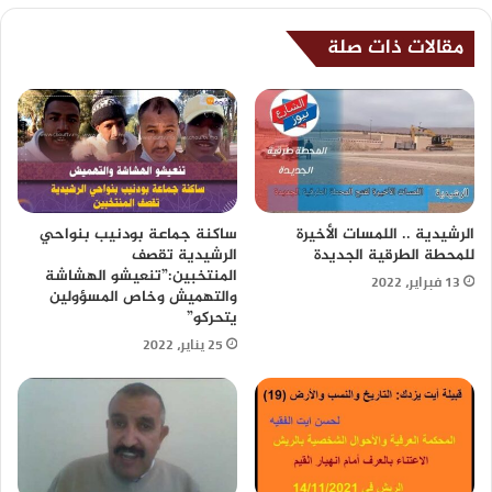
مقالات ذات صلة
الرشيدية .. اللمسات الأخيرة
ساكنة جماعة بودنيب بنواحي
للمحطة الطرقية الجديدة
الرشيدية تقصف
المنتخبين:”تنعيشو الهشاشة
13 فبراير، 2022
والتهميش وخاص المسؤولين
يتحركو”
25 يناير، 2022