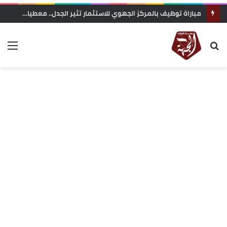
مباراة توظيف بالمركز الجهوي للاستثمار تثير الجدل.. معطيات حول محاولة “تفصيل المنصب” لفائدة مستخدمة مقربة