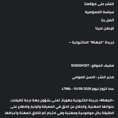
للنشر على موقعنا
سياسة الخصوصية
اتصل بنا
للإعلان لدينا
جريدة “الجهة8” الالكترونية –
مضيف الموقع : NINDOHOST
مدير النشر : الحسن الصوصي
عدد الزوار ليوم 10/05/2026 : 47984
«الجهة8» جريدة الكترونية جهوية، تعنى بشؤون جهة درعة تافيلالت،
عنوانها المهنية، والدفاع عن الحق في المعرفة والإخبار والاطلاع على
الحقيقة بكل موضوعية ومهنية وفي احترام تام لأخلاق المهنة وأعرافها