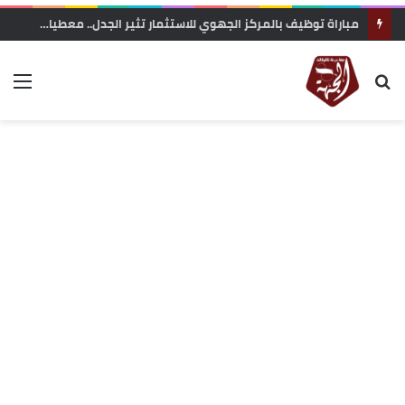
مباراة توظيف بالمركز الجهوي للاستثمار تثير الجدل.. معطيات حول محاولة “تفصيل المنصب” لفائدة مستخدمة مقربة