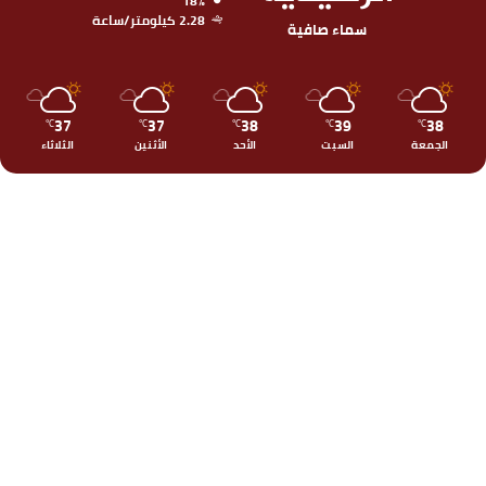
18%
2.28 كيلومتر/ساعة
سماء صافية
37
37
38
39
38
℃
℃
℃
℃
℃
الجمعة
السبت
الأحد
الأثنين
الثلاثاء