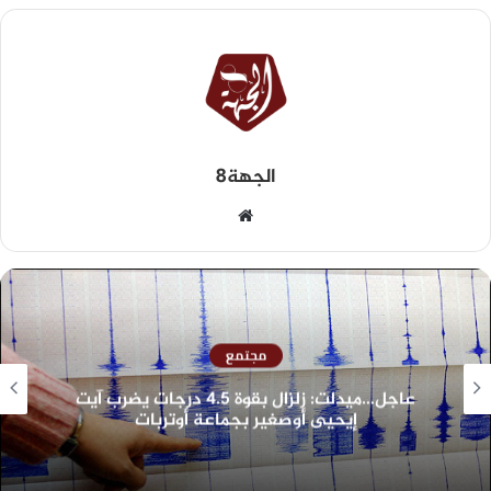
الجهة8
مجتمع
عاجل…ميدلت: زلزال بقوة 4.5 درجات يضرب آيت
إيحيى أوصغير بجماعة أوتربات