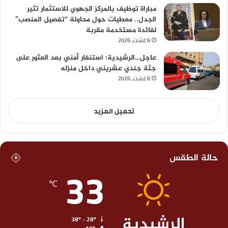
مباراة توظيف بالمركز الجهوي للاستثمار تثير
الجدل.. معطيات حول محاولة “تفصيل المنصب”
لفائدة مستخدمة مقربة
6 غشت، 2026
عاجل…الرشيدية: استنفار أمني بعد العثور على
جثة جندي عشريني داخل منزله
6 غشت، 2026
تحميل المزيد
حالة الطقس
33
℃
الرشيدية
38º - 28º