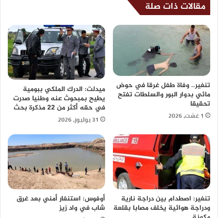
مقالات ذات صلة
تنغير.. وفاة طفل غرقا في حوض
ميدلت: الدرك الملكي ببومية
مائي بدوار البور والسلطات تفتح
يطيح بمبحوث عنه وطنيا صدرت
تحقيقا
في حقه أكثر من 22 مذكرة بحث
1 غشت، 2026
31 يوليوز، 2026
تنغير: اصطدام بين دراجة نارية
أوفوس: استنفار أمني بعد غرق
ودراجة هوائية يخلف مصابا بقلعة
شاب في واد زيز
مكونة