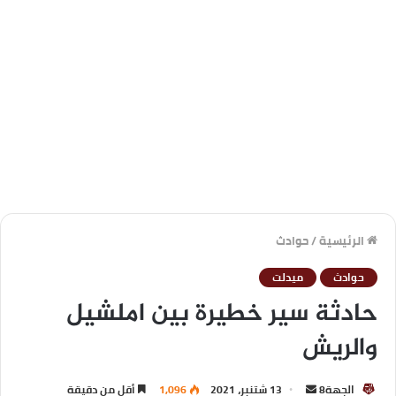
الرئيسية
/
حوادث
حوادث
ميدلت
حادثة سير خطيرة بين املشيل
والريش
الجهة8
13 شتنبر، 2021
1,096
أقل من دقيقة