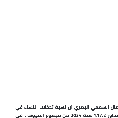
صال السمعي البصري أن نسبة تدخلات النساء في
البرامج الإخبارية والحوارية العمومية لم تتجاوز 17.2% سنة 2024 من مجموع الضيوف ، في