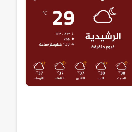
29
℃
الرشيدية
38º - 27º
26%
1.77 كيلومتر/ساعة
غيوم متفرقة
37
37
37
38
38
℃
℃
℃
℃
℃
السبت
الأحد
الأثنين
الثلاثاء
الأربعاء