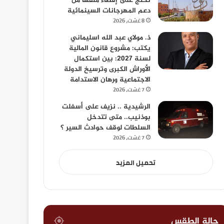
تحتج على إقصاء ملفها من
دعم المهرجانات السينمائية
8 غشت، 2026
ذ. مولاي عبد الله اسليماني
يكتب: مشروع قانون المالية
لسنة 2027: بين استكمال
الأوراش الكبرى وترسيخ الدولة
الاجتماعية ورهان الاستدامة
7 غشت، 2026
الرشيدية .. نزيف على أسفلت
بوذنيب.. متى تتدخل
السلطات لوقف حوادث السير ؟
7 غشت، 2026
تحميل المزيد
حالة الطقس