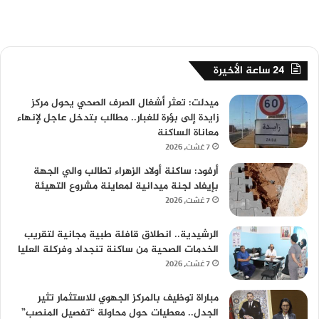
24 ساعة الأخيرة
ميدلت: تعثر أشغال الصرف الصحي يحول مركز
زايدة إلى بؤرة للغبار.. مطالب بتدخل عاجل لإنهاء
معاناة الساكنة
7 غشت، 2026
أرفود: ساكنة أولاد الزهراء تطالب والي الجهة
بإيفاد لجنة ميدانية لمعاينة مشروع التهيئة
7 غشت، 2026
الرشيدية.. انطلاق قافلة طبية مجانية لتقريب
الخدمات الصحية من ساكنة تنجداد وفركلة العليا
7 غشت، 2026
مباراة توظيف بالمركز الجهوي للاستثمار تثير
الجدل.. معطيات حول محاولة “تفصيل المنصب”