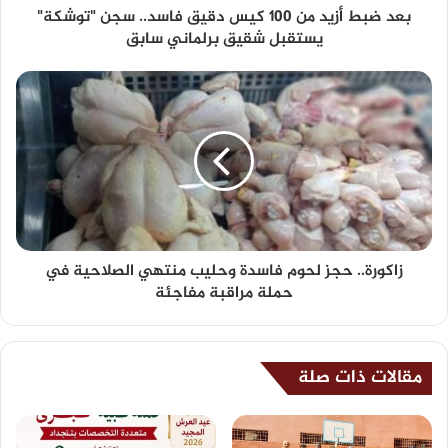
بعد ضبط أزيد من 100 كيس دقيق فاسد.. سجن "توشكة"
يستقبل شقيق برلماني سابق
زاكورة.. حجز لحوم فاسدة وحليب منتهي الصلاحية في
حملة مراقبة مفاجئة
مقالات ذات صلة