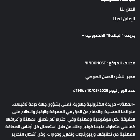
اتصل بنا
للإعلان لدينا
جريدة “الجهة8” الالكترونية –
مضيف الموقع : NINDOHOST
مدير النشر : الحسن الصوصي
عدد الزوار ليوم 10/05/2026 : 47984
«الجهة8» جريدة الكترونية جهوية، تعنى بشؤون جهة درعة تافيلالت،
عنوانها المهنية، والدفاع عن الحق في المعرفة والإخبار والاطلاع على
الحقيقة بكل موضوعية ومهنية وفي احترام تام لأخلاق المهنة وأعرافها
كما هي متعارف عليها كونيا، وذلك من خلال استعمال كل أجناس الصحافة
المهنية من تحقيقات وريبورتاجات وتقارير وحوارات، وكل أشكال التحرير