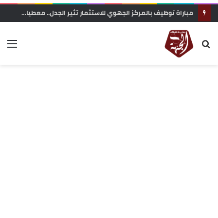
مباراة توظيف بالمركز الجهوي للاستثمار تثير الجدل.. معطيات حول محاولة “تفصيل المنصب” لفائدة مستخدمة مقربة