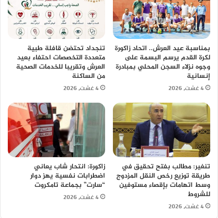
بمناسبة عيد العرش.. اتحاد زاكورة
تنجداد تحتضن قافلة طبية
لكرة القدم يرسم البسمة على
متعددة التخصصات احتفاء بعيد
وجوه نزلاء السجن المحلي بمبادرة
العرش وتقريبا للخدمات الصحية
إنسانية
من الساكنة
4 غشت، 2026
4 غشت، 2026
تنغير: مطالب بفتح تحقيق في
زاكورة: انتحار شاب يعاني
طريقة توزيع رخص النقل المزدوج
اضطرابات نفسية يهز دوار
وسط اتهامات بإقصاء مستوفين
“سارت” بجماعة تامكروت
للشروط
4 غشت، 2026
4 غشت، 2026