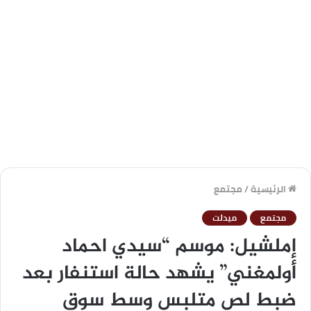
الرئيسية
/
مجتمع
مجتمع
ميدلت
إملشيل: موسم “سيدي احماد
أولمغني” يشهد حالة استنفار بعد
ضبط لص متلبس وسط سوق