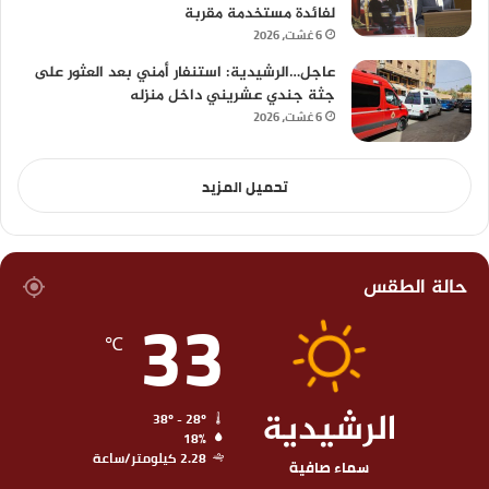
لفائدة مستخدمة مقربة
6 غشت، 2026
عاجل…الرشيدية: استنفار أمني بعد العثور على
جثة جندي عشريني داخل منزله
6 غشت، 2026
تحميل المزيد
حالة الطقس
33
℃
الرشيدية
38º - 28º
18%
2.28 كيلومتر/ساعة
سماء صافية