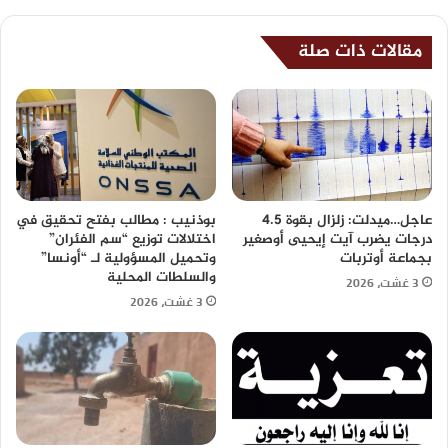
مقالات ذات صلة
عاجل…ميدلت: زلزال بقوة 4.5
بوذنيب : مطالب بفتح تحقيق في
درجات يضرب آيت إيحيى أوصغير
اختلالات توزيع “سم الفئران”
بجماعة أوتربات
وتحميل المسؤولية لـ “أونسا”
والسلطات المحلية
3 غشت، 2026
3 غشت، 2026