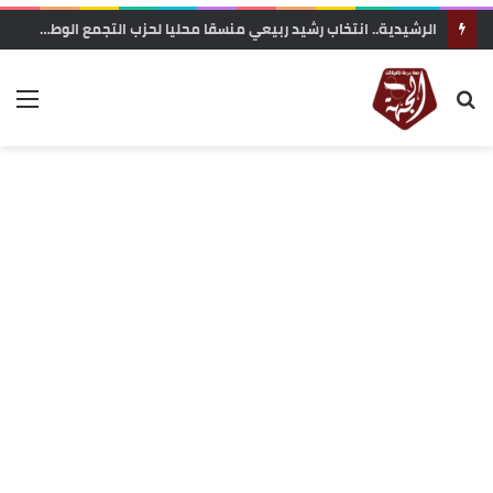
الرشيدية.. انتخاب رشيد ربيعي منسقا محليا لحزب التجمع الوطني للأحرار بجماعة الرتب