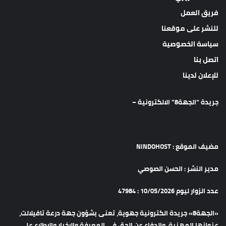
فريق العمل
للنشر على موقعنا
سياسة الخصوصية
اتصل بنا
للإعلان لدينا
جريدة “الجهة8” الالكترونية –
مضيف الموقع : NINDOHOST
مدير النشر : الحسن الصوصي
عدد الزوار ليوم 10/05/2026 : 47984
«الجهة8» جريدة الكترونية جهوية، تعنى بشؤون جهة درعة تافيلالت،
عنوانها المهنية، والدفاع عن الحق في المعرفة والإخبار والاطلاع على