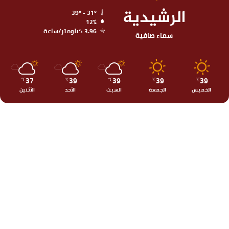
الرشيدية
39º - 31º
12%
3.96 كيلومتر/ساعة
سماء صافية
37
39
39
39
39
℃
℃
℃
℃
℃
الخميس
الجمعة
السبت
الأحد
الأثنين