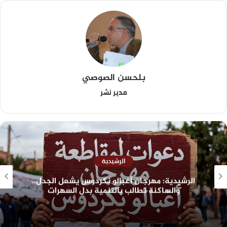
بلحسن الصوصي
مدير نشر
الرشيدية
الرشيدية: مهرجان أغبالو نكردوس يشعل الجدل..
والساكنة تطالب بالتنمية بدل السهرات