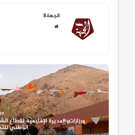
الجهة8
أق
23 يوليوز، 026
ورزازات: المديرة الإقليمية لقطا
الوطني للتخ