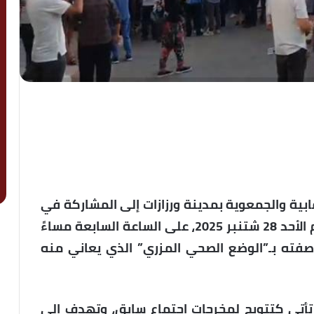
ية والجمعوية بمدينة ورزازات إلى المشاركة في
وقفة احتجاجية، من المرتقب تنظيمها يوم الأحد 28 شتنبر 2025، على الساعة السابعة مساءً
وصفته بـ”الوضع الصحي المزري” الذي يعاني منه
تأتي كتتويج لمخرجات اجتماع سابق، وتهدف إلى