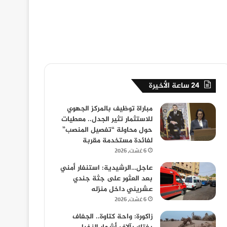
24 ساعة الأخيرة
مباراة توظيف بالمركز الجهوي
للاستثمار تثير الجدل.. معطيات
حول محاولة “تفصيل المنصب”
لفائدة مستخدمة مقربة
6 غشت، 2026
عاجل…الرشيدية: استنفار أمني
بعد العثور على جثة جندي
عشريني داخل منزله
6 غشت، 2026
زاكورة: واحة كتاوة.. الجفاف