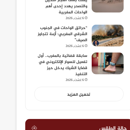
يفتك بآلاف أشجار النخيل
والتصحر يهدد إحدى أهم
الواحات المغربية
6 غشت، 2026
“حرائق الواحات في الجنوب
الشرقي المغربي: أزمة تتجاوز
الصيف”
6 غشت، 2026
سابقة قضائية بالمغرب.. أول
تفعيل للسوار الإلكتروني في
قضايا الشيك يدخل حيز
التنفيذ
6 غشت، 2026
تحميل المزيد
حالة الطقس