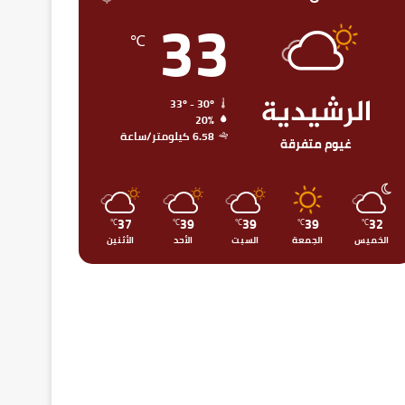
33
℃
الرشيدية
33º - 30º
20%
6.58 كيلومتر/ساعة
غيوم متفرقة
37
39
39
39
32
℃
℃
℃
℃
℃
الخميس
الجمعة
السبت
الأحد
الأثنين