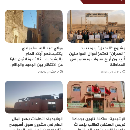
مشروع “النخيل” ببوذنيب:
مولاي عبد الله سليماني
“العمران” تحتجز أموال المواطنين
يكتب..قصر أولاد الحاج
لأزيد من أربع سنوات وتستمر في
بالرشيدية… ثلاثة وثلاثون عامًا
المماطلة
من الانتظار بين الوعود والواقع،
2 غشت، 2026
2 غشت، 2026
الرشيدية: ساكنة تلوين بجماعة
الرشيدية: اتهامات بهدر المال
غريس السفلي تطالب بإحداث
العام في مشروع سوق أسبوعي