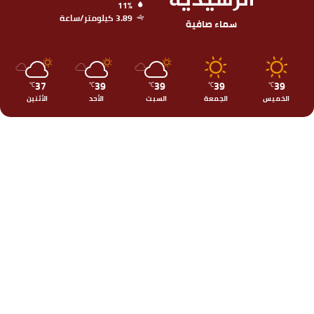
الرشيدية
11%
3.89 كيلومتر/ساعة
سماء صافية
37
39
39
39
39
℃
℃
℃
℃
℃
الخميس
الجمعة
السبت
الأحد
الأثنين