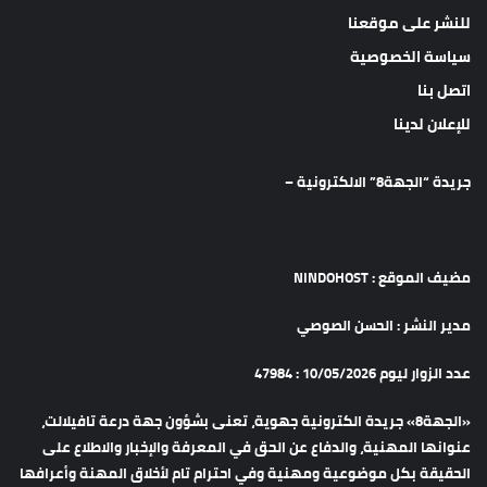
للنشر على موقعنا
سياسة الخصوصية
اتصل بنا
للإعلان لدينا
جريدة “الجهة8” الالكترونية –
مضيف الموقع : NINDOHOST
مدير النشر : الحسن الصوصي
عدد الزوار ليوم 10/05/2026 : 47984
«الجهة8» جريدة الكترونية جهوية، تعنى بشؤون جهة درعة تافيلالت،
عنوانها المهنية، والدفاع عن الحق في المعرفة والإخبار والاطلاع على
الحقيقة بكل موضوعية ومهنية وفي احترام تام لأخلاق المهنة وأعرافها