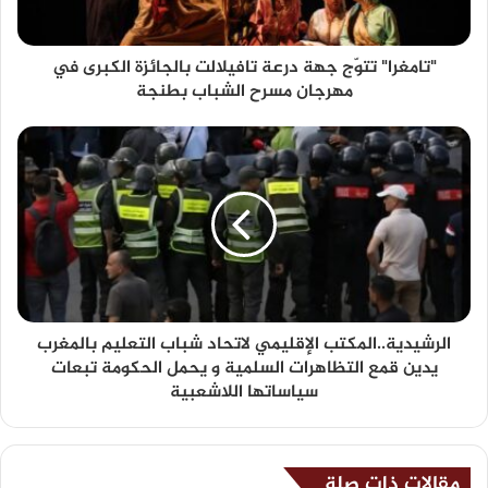
"تامغرا" تتوّج جهة درعة تافيلالت بالجائزة الكبرى في
مهرجان مسرح الشباب بطنجة
الرشيدية..المكتب الإقليمي لاتحاد شباب التعليم بالمغرب
يدين قمع التظاهرات السلمية و يحمل الحكومة تبعات
سياساتها اللاشعبية
مقالات ذات صلة