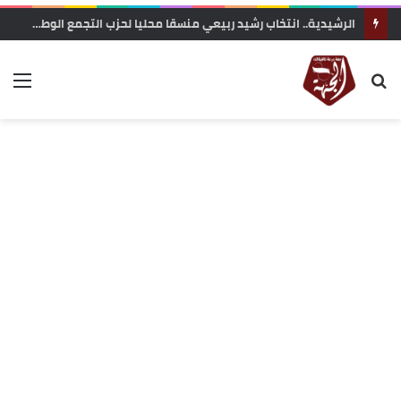
الرشيدية.. انتخاب رشيد ربيعي منسقا محليا لحزب التجمع الوطني للأحرار بجماعة الرتب