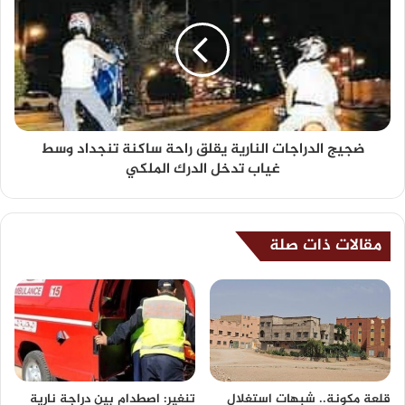
ضجيج الدراجات النارية يقلق راحة ساكنة تنجداد وسط
غياب تدخل الدرك الملكي
مقالات ذات صلة
قلعة مكونة.. شبهات استغلال
تنغير: اصطدام بين دراجة نارية