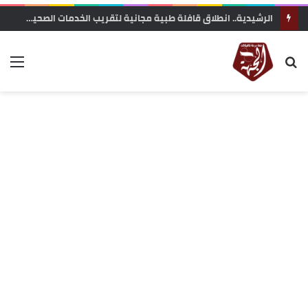
الرشيدية.. انطلاق قافلة طبية مجانية لتقريب الخدمات الصحية من ساكنة تنجداد وفركلة العليا