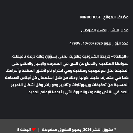
مضيف الموقع : NINDOHOST
مدير النشر : الحسن الصوصي
عدد الزوار ليوم 10/05/2026 : 47984
«الجهة8» جريدة الكترونية جهوية، تعنى بشؤون جهة درعة تافيلالت،
عنوانها المهنية، والدفاع عن الحق في المعرفة والإخبار والاطلاع على
الحقيقة بكل موضوعية ومهنية وفي احترام تام لأخلاق المهنة وأعرافها
كما هي متعارف عليها كونيا، وذلك من خلال استعمال كل أجناس الصحافة
المهنية من تحقيقات وريبورتاجات وتقارير وحوارات، وكل أشكال التحرير
الصحافي بالنص والصوت والصورة التي يتيحها الإعلام الجديد.
© حقوق النشر 2026، جميع الحقوق محفوظة |
الجهة 8