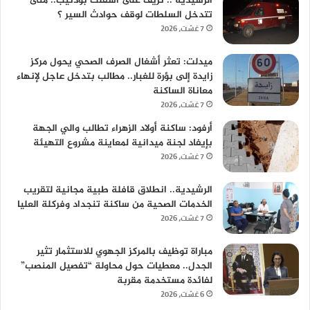
الرشيدية .. نزيف على أسفلت بوذنيب.. متى
تتدخل السلطات لوقف حوادث السير ؟
7 غشت، 2026
ميدلت: تعثر أشغال الصرف الصحي يحول مركز
زايدة إلى بؤرة للغبار.. مطالب بتدخل عاجل لإنهاء
معاناة الساكنة
7 غشت، 2026
أرفود: ساكنة أولاد الزهراء تطالب والي الجهة
بإيفاد لجنة ميدانية لمعاينة مشروع التهيئة
7 غشت، 2026
الرشيدية.. انطلاق قافلة طبية مجانية لتقريب
الخدمات الصحية من ساكنة تنجداد وفركلة العليا
7 غشت، 2026
مباراة توظيف بالمركز الجهوي للاستثمار تثير
الجدل.. معطيات حول محاولة “تفصيل المنصب”
لفائدة مستخدمة مقربة
6 غشت، 2026