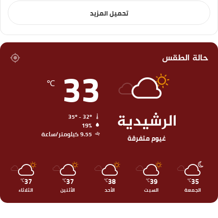
تحميل المزيد
حالة الطقس
33
℃
الرشيدية
35º - 32º
19%
9.55 كيلومتر/ساعة
غيوم متفرقة
37
37
38
39
35
℃
℃
℃
℃
℃
الجمعة
السبت
الأحد
الأثنين
الثلاثاء