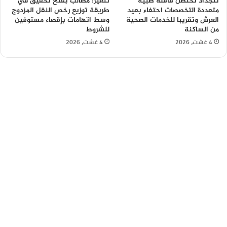
تنجداد تحتضن قافلة طبية
تنغير: مطالب بفتح تحقيق في
متعددة التخصصات احتفاء بعيد
طريقة توزيع رخص النقل المزدوج
العرش وتقريبا للخدمات الصحية
وسط اتهامات بإقصاء مستوفين
من الساكنة
للشروط
4 غشت، 2026
4 غشت، 2026