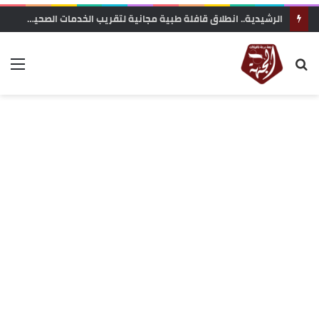
الرشيدية.. انطلاق قافلة طبية مجانية لتقريب الخدمات الصحية من ساكنة تنجداد وفركلة العليا