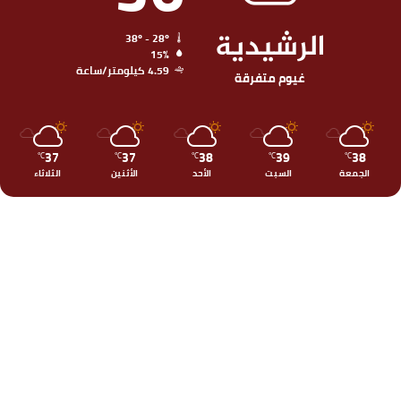
الرشيدية
38º - 28º
15%
4.59 كيلومتر/ساعة
غيوم متفرقة
37
37
38
39
38
℃
℃
℃
℃
℃
الجمعة
السبت
الأحد
الأثنين
الثلاثاء