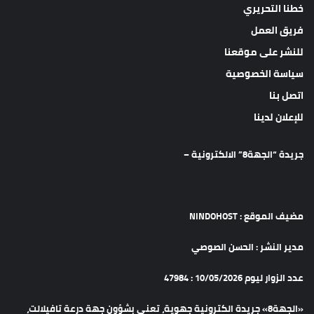
خطنا التحريري
فريق العمل
للنشر على موقعنا
سياسة الخصوصية
اتصل بنا
للإعلان لدينا
جريدة “الجهة8” الالكترونية –
مضيف الموقع : NINDOHOST
مدير النشر : الحسن الصوصي
عدد الزوار ليوم 10/05/2026 : 47984
«الجهة8» جريدة الكترونية جهوية، تعنى بشؤون جهة درعة تافيلالت،