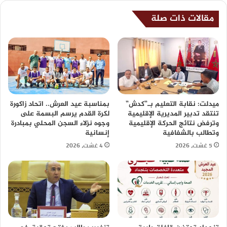
مقالات ذات صلة
ميدلت: نقابة التعليم بـ”كدش”
بمناسبة عيد العرش.. اتحاد زاكورة
تنتقد تدبير المديرية الإقليمية
لكرة القدم يرسم البسمة على
وترفض نتائج الحركة الإقليمية
وجوه نزلاء السجن المحلي بمبادرة
وتطالب بالشفافية
إنسانية
5 غشت، 2026
4 غشت، 2026