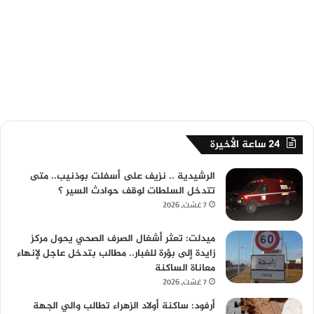
24 ساعة الأخيرة
الرشيدية .. نزيف على أسفلت بوذنيب.. متى
تتدخل السلطات لوقف حوادث السير ؟
7 غشت، 2026
ميدلت: تعثر أشغال الصرف الصحي يحول مركز
زايدة إلى بؤرة للغبار.. مطالب بتدخل عاجل لإنهاء
معاناة الساكنة
7 غشت، 2026
أرفود: ساكنة أولاد الزهراء تطالب والي الجهة