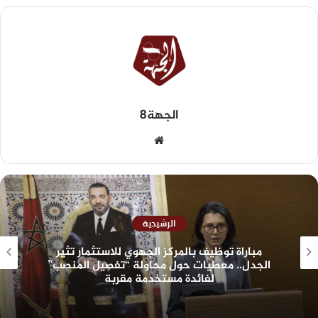
الجهة8
الرشيدية
مباراة توظيف بالمركز الجهوي للاستثمار تثير
الجدل.. معطيات حول محاولة “تفصيل المنصب”
لفائدة مستخدمة مقربة