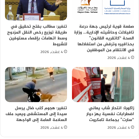
صفعة قوية لرئيس جهة درعة
تنغير: مطالب بفتح تحقيق في
تافيلالت وحاشيته الإدارية… وزارة
طريقة توزيع رخص النقل المزدوج
الصحة “كاتقريه القانون”
وسط اتهامات بإقصاء مستوفين
بحذافيره وترفض من استغلالها
للشروط
في الانتقام من الموظفين
4 غشت، 2026
4 غشت، 2026
زاكورة: انتحار شاب يعاني
تنغير: هجوم كلب ضال يرسل
اضطرابات نفسية يهز دوار
سيدة إلى المستشفى ويعيد ملف
“سارت” بجماعة تامكروت
السلامة العامة إلى الواجهة
4 غشت، 2026
4 غشت، 2026