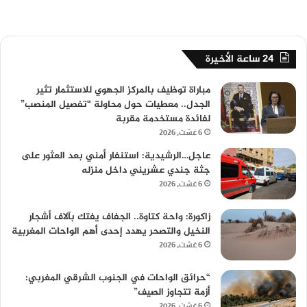
24 ساعة الأخيرة
مباراة توظيف بالمركز الجهوي للاستثمار تثير
الجدل.. معطيات حول محاولة “تفصيل المنصب”
لفائدة مستخدمة مقربة
6 غشت، 2026
عاجل…الرشيدية: استنفار أمني بعد العثور على
جثة جندي عشريني داخل منزله
6 غشت، 2026
زاكورة: واحة كتاوة.. الجفاف يفتك بآلاف أشجار
النخيل والتصحر يهدد إحدى أهم الواحات المغربية
6 غشت، 2026
“حرائق الواحات في الجنوب الشرقي المغربي:
أزمة تتجاوز الصيف”
6 غشت، 2026