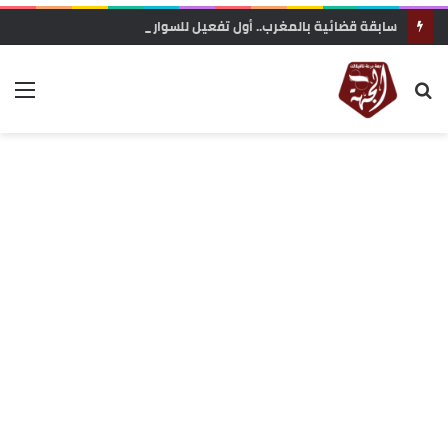
سابقة قضائية بالمغرب.. أول تفعيل للسوار الإلكتروني في قضايا الشيك يدخل حيز التنفيذ