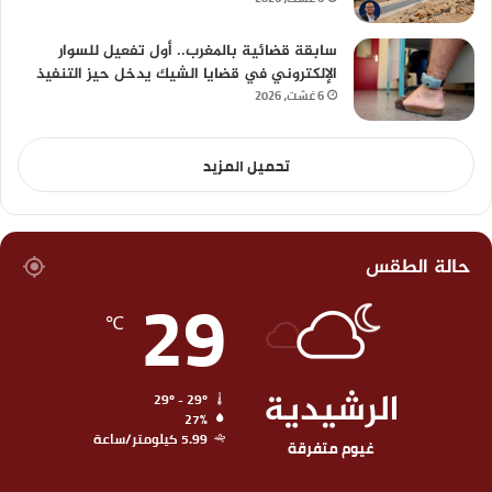
سابقة قضائية بالمغرب.. أول تفعيل للسوار
الإلكتروني في قضايا الشيك يدخل حيز التنفيذ
6 غشت، 2026
تحميل المزيد
حالة الطقس
29
℃
الرشيدية
29º - 29º
27%
5.99 كيلومتر/ساعة
غيوم متفرقة