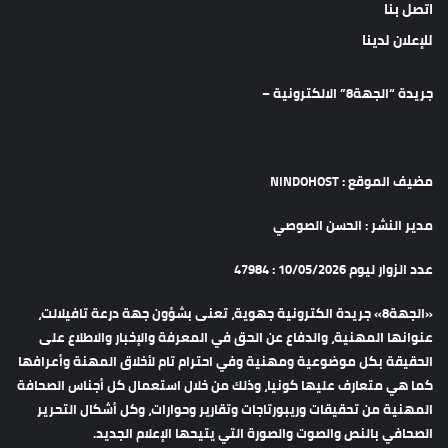
اتصل بنا
للإعلان لدينا
جريدة “الجهة8” الالكترونية –
مضيف الموقع : NINDOHOST
مدير النشر : الحسن الصوصي
عدد الزوار ليوم 10/05/2026 : 47984
«الجهة8» جريدة الكترونية جهوية، تعنى بشؤون جهة درعة تافيلالت،
عنوانها المهنية، والدفاع عن الحق في المعرفة والإخبار والاطلاع على
الحقيقة بكل موضوعية ومهنية وفي احترام تام لأخلاق المهنة وأعرافها
كما هي متعارف عليها كونيا، وذلك من خلال استعمال كل أجناس الصحافة
المهنية من تحقيقات وريبورتاجات وتقارير وحوارات، وكل أشكال التحرير
الصحافي بالنص والصوت والصورة التي يتيحها الإعلام الجديد.