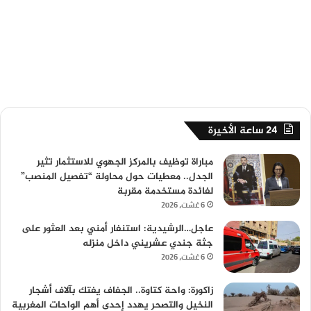
24 ساعة الأخيرة
مباراة توظيف بالمركز الجهوي للاستثمار تثير
الجدل.. معطيات حول محاولة “تفصيل المنصب”
لفائدة مستخدمة مقربة
6 غشت، 2026
عاجل…الرشيدية: استنفار أمني بعد العثور على
جثة جندي عشريني داخل منزله
6 غشت، 2026
زاكورة: واحة كتاوة.. الجفاف يفتك بآلاف أشجار
النخيل والتصحر يهدد إحدى أهم الواحات المغربية