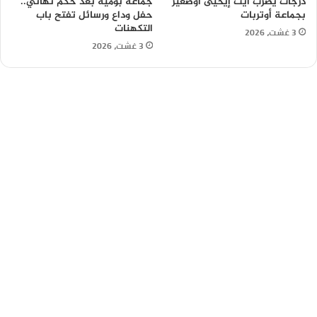
درجات يضرب آيت إيحيى أوصغير
جماعة بومية بعد حكم نهائي..
بجماعة أوتربات
حفل وداع ورسائل تفتح باب
التكهنات
3 غشت، 2026
3 غشت، 2026