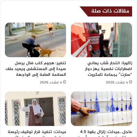
مقالات ذات صلة
زاكورة: انتحار شاب يعاني
تنغير: هجوم كلب ضال يرسل
اضطرابات نفسية يهز دوار
سيدة إلى المستشفى ويعيد ملف
“سارت” بجماعة تامكروت
السلامة العامة إلى الواجهة
4 غشت، 2026
4 غشت، 2026
عاجل…ميدلت: زلزال بقوة 4.5
ميدلت: تنفيذ قرار توقيف رئيسة