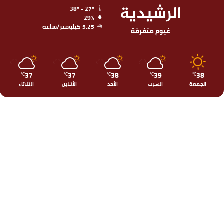
الرشيدية
38º - 27º
29%
5.25 كيلومتر/ساعة
غيوم متفرقة
37
37
38
39
38
℃
℃
℃
℃
℃
الجمعة
السبت
الأحد
الأثنين
الثلاثاء