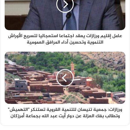
عامل إقليم ورزازات يعقد اجتماعا استعجاليا لتسريع الأوراش
التنموية وتحسين أداء المرافق العمومية
ورزازات: جمعية تنيسان للتنمية القروية تستنكر "التهميش"
وتطالب بفك العزلة عن دوار أيت عبد الله بجماعة أمرزكان