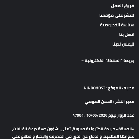
فريق العمل
للنشر على موقعنا
سياسة الخصوصية
اتصل بنا
للإعلان لدينا
جريدة “الجهة8” الالكترونية –
مضيف الموقع : NINDOHOST
مدير النشر : الحسن الصوصي
عدد الزوار ليوم 10/05/2026 : 47984
«الجهة8» جريدة الكترونية جهوية، تعنى بشؤون جهة درعة تافيلالت،
عنوانها المهنية، والدفاع عن الحق في المعرفة والإخبار والاطلاع على