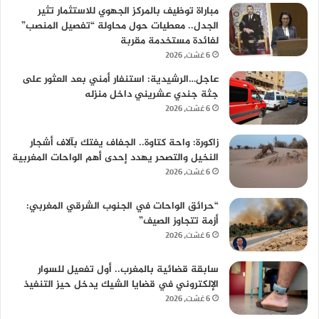
مباراة توظيف بالمركز الجهوي للاستثمار تثير
الجدل.. معطيات حول محاولة “تفصيل المنصب”
لفائدة مستخدمة مقربة
6 غشت، 2026
عاجل…الرشيدية: استنفار أمني بعد العثور على
جثة جندي عشريني داخل منزله
6 غشت، 2026
زاكورة: واحة كتاوة.. الجفاف يفتك بآلاف أشجار
النخيل والتصحر يهدد إحدى أهم الواحات المغربية
6 غشت، 2026
“حرائق الواحات في الجنوب الشرقي المغربي:
أزمة تتجاوز الصيف”
6 غشت، 2026
سابقة قضائية بالمغرب.. أول تفعيل للسوار
الإلكتروني في قضايا الشيك يدخل حيز التنفيذ
6 غشت، 2026