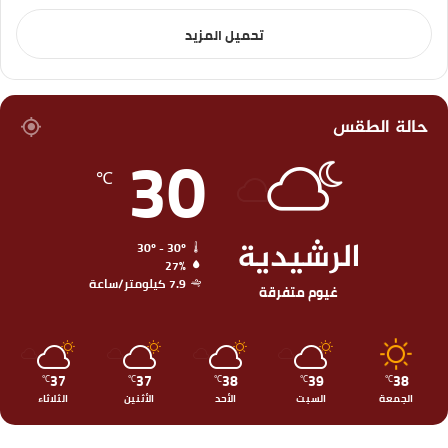
تحميل المزيد
حالة الطقس
30
℃
الرشيدية
30º - 30º
27%
7.9 كيلومتر/ساعة
غيوم متفرقة
37
37
38
39
38
℃
℃
℃
℃
℃
الجمعة
السبت
الأحد
الأثنين
الثلاثاء