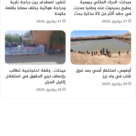
ميدلت: الدرك الملكي ببومية
تنغير: اصطدام بين دراجة نارية
يطيح بمبحوث عنه وطنيا صدرت
ودراجة هوائية يخلف مصابا بقلعة
في حقه أكثر من 22 مذكرة بحث
مكونة
31 يوليوز، 2026
31 يوليوز، 2026
أوفوس: استنفار أمني بعد غرق
ميدلت.. وقفة احتجاجية تطالب
شاب في واد زيز
بإنصاف ذوي الحقوق في استغلال
إكليل الجبل
30 يوليوز، 2026
26 يوليوز، 2026