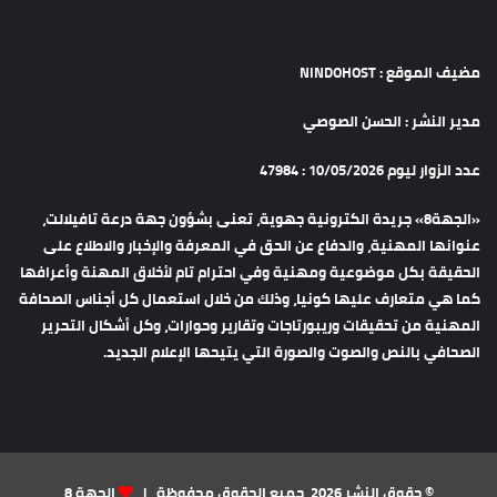
مضيف الموقع : NINDOHOST
مدير النشر : الحسن الصوصي
عدد الزوار ليوم 10/05/2026 : 47984
«الجهة8» جريدة الكترونية جهوية، تعنى بشؤون جهة درعة تافيلالت،
عنوانها المهنية، والدفاع عن الحق في المعرفة والإخبار والاطلاع على
الحقيقة بكل موضوعية ومهنية وفي احترام تام لأخلاق المهنة وأعرافها
كما هي متعارف عليها كونيا، وذلك من خلال استعمال كل أجناس الصحافة
المهنية من تحقيقات وريبورتاجات وتقارير وحوارات، وكل أشكال التحرير
الصحافي بالنص والصوت والصورة التي يتيحها الإعلام الجديد.
© حقوق النشر 2026، جميع الحقوق محفوظة |
الجهة 8