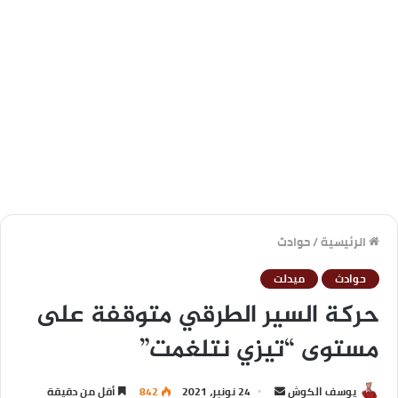
الرئيسية
/
حوادث
حوادث
ميدلت
حركة السير الطرقي متوقفة على
مستوى “تيزي نتلغمت”
يوسف الكوش
24 نونبر، 2021
842
أقل من دقيقة