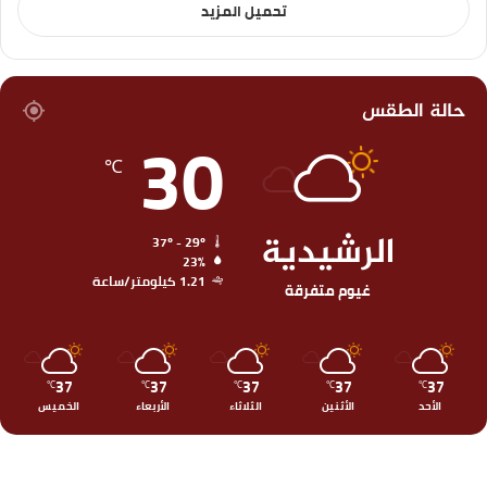
تحميل المزيد
حالة الطقس
30
℃
الرشيدية
37º - 29º
23%
1.21 كيلومتر/ساعة
غيوم متفرقة
37
37
37
37
37
℃
℃
℃
℃
℃
الأحد
الأثنين
الثلاثاء
الأربعاء
الخميس