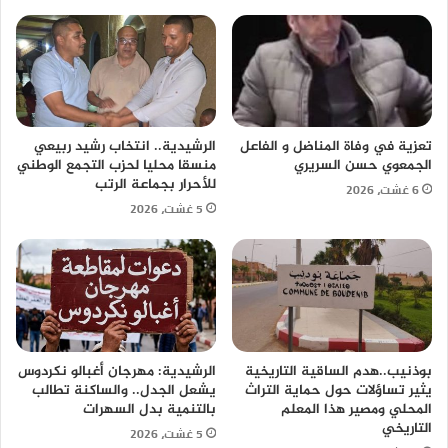
تعزية في وفاة المناضل و الفاعل
الرشيدية.. انتخاب رشيد ربيعي
الجمعوي حسن السريري
منسقا محليا لحزب التجمع الوطني
للأحرار بجماعة الرتب
6 غشت، 2026
5 غشت، 2026
بوذنيب..هدم الساقية التاريخية
الرشيدية: مهرجان أغبالو نكردوس
يثير تساؤلات حول حماية التراث
يشعل الجدل.. والساكنة تطالب
المحلي ومصير هذا المعلم
بالتنمية بدل السهرات
التاريخي
5 غشت، 2026