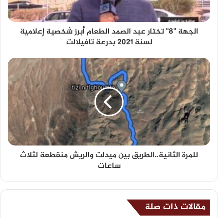
الجهة "8" تختار عبد الصمد الطعام أبرز شخصية إعلامية
لسنة 2021 بدرعة تافيلالت
للمرة الثانية..الطريق بين ميدلت والريش منقطعة لثلاث
ساعات
مقالات ذات صلة