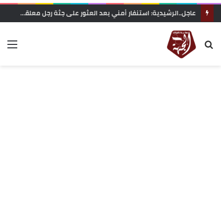
عاجل..الرشيدية: استنفار أمني بعد العثور على جثة رجل معلقة بحبل داخل غابة تاركة القديمة