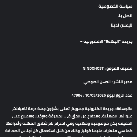
سياسة الخصوصية
اتصل بنا
للإعلان لدينا
جريدة “الجهة8” الالكترونية –
مضيف الموقع : NINDOHOST
مدير النشر : الحسن الصوصي
عدد الزوار ليوم 10/05/2026 : 47984
«الجهة8» جريدة الكترونية جهوية، تعنى بشؤون جهة درعة تافيلالت،
عنوانها المهنية، والدفاع عن الحق في المعرفة والإخبار والاطلاع على
الحقيقة بكل موضوعية ومهنية وفي احترام تام لأخلاق المهنة وأعرافها
كما هي متعارف عليها كونيا، وذلك من خلال استعمال كل أجناس الصحافة