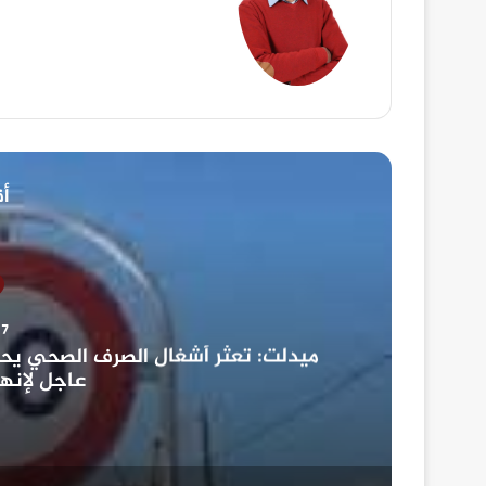
أق
7 غشت، 2026
ميدلت: تعثر أشغال الصرف الصحي يحول 
 ؟
عاجل لإنها