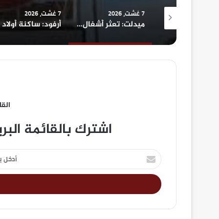
7 غشت، 2026
7 غشت، 2026
الرشيدية .. نزيف على أسفلت بوذنيب.. متى تتدخل السلطات لوقف حوادث السير ؟
ميدلت: تعثر أشغال الصرف الصحي يحول مركز زايدة إلى بؤرة للغبار.. مطالب بتدخل عاجل لإنهاء معاناة الساكنة
القا
اشترك بالقائمة البر