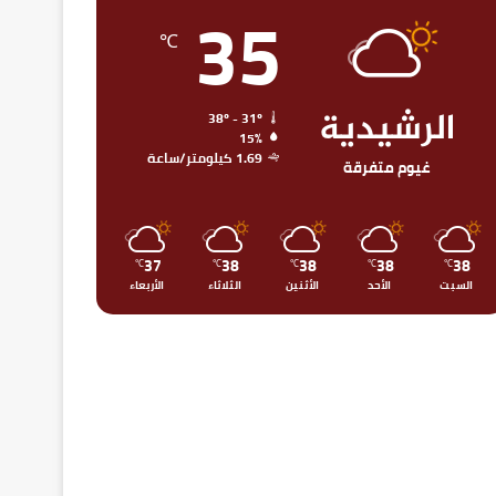
35
℃
الرشيدية
38º - 31º
15%
1.69 كيلومتر/ساعة
غيوم متفرقة
37
38
38
38
38
℃
℃
℃
℃
℃
السبت
الأحد
الأثنين
الثلاثاء
الأربعاء