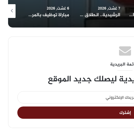
7 غشت، 2026
6 غشت، 2026
6 غشت، 2026
أرفود: ساكنة أولاد الزهراء تطالب والي الجهة بإيفاد لجنة ميدانية لمعاينة مشروع التهيئة
الرشيدية.. انطلاق قافلة طبية مجانية لتقريب الخدمات الصحية من ساكنة تنجداد وفركلة العليا
مباراة توظيف بالمركز الجهوي للاستثمار تثير الجدل.. معطيات حول محاولة “تفصيل المنصب” لفائدة مستخدمة مقربة
ئمة البريدية
يدية ليصلك جديد الموقع