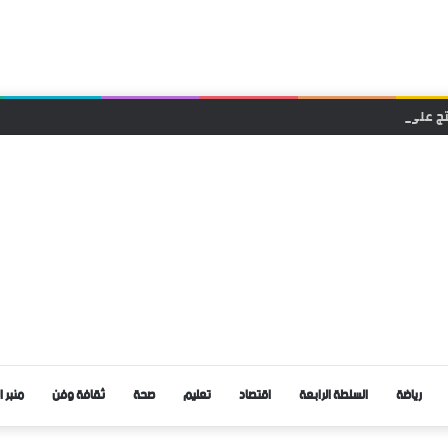
حتج على إقصاء ملفها من دعم المهرجانات السينمائية
رياضة
السلطة الرابعة
اقتصاد
تعليم
صحة
ثقافة وفن
منبر ا